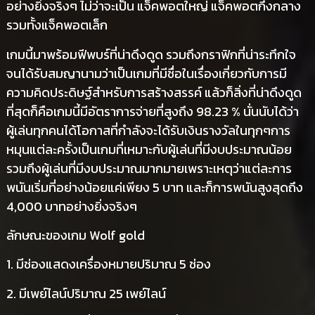
อย่างยิ่งจริงๆ ไม่ว่าจะเป็น แจ็คพอตใหญ่ แจ็คพอตกึ่งกลาง
รวมทั้งแจ็คพอตเล็ก
เกมนี้มาพร้อมฟีพบร์ที่น่าดึงดูด รวมถึงกราฟิกที่น่าระทึกใจ
จนได้รับสมญานามว่าเป็นเกมที่มีชื่อในเรื่องเกี่ยวกับการมี
ความคิดประดิษฐ์สำหรับการสร้างสรรค์ แล้วก็สิ่งที่น่าดึงดูด
ที่สุดก็คือเกมนี้มีอัตราการจ่ายที่สูงถึง 98.23 % นั่นนับได้ว่า
ผู้เล่นทุกคนได้โอกาสที่กำลังจะได้รับเงินรางวัลในทุกๆการ
หมุนแต่ละครั้งเป็นเกมที่เหมาะกับผู้เล่นที่มีงบประมาณน้อย
รวมถึงผู้เล่นที่มีงบประมาณมากมายเพราะเหตุว่าแต่ละการ
พนันเริ่มที่อย่างน้อยแค่เพียง 5 บาท และก็การพนันสูงสุดถึง
4,000 บาทอย่างยิ่งจริงๆ
ลักษณะของเกม Wolf gold
1. มีช่องแสดงเครื่องหมายปริมาณ 5 ช่อง
2. มีเพย์ไลน์ปริมาณ 25 เพย์ไลน์