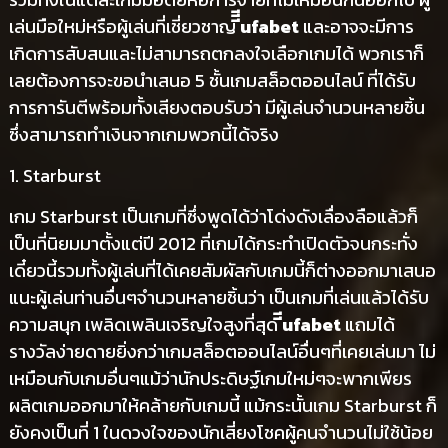
เล่นมือใหม่หรือผู้เล่นที่เชี่ยวชาญ
ีีีufabet
และอาจจะมีการ
เกิดการสับสนและไม่สามารถตกลงใจเลือกเกมได้ พวกเราก็
เลยต้องการจะขอนำเสนอ 5 ชั้นเกมสล็อตออนไลน์ ที่ได้รับ
การการันตีพร้อมทั้งเสียงตอบรับว่า มีผู้เล่นจำนวนหลายชิ้น
ซึ่งสามารถทำเงินจากเกมพวกนี้ได้จริง
1. Starburst
เกม Starburst เป็นเกมที่ซึ่งพูดได้ว่าโด่งดังเลื่องลือแล้วก็
เป็นที่นิยมมาตั้งแต่ปี 2012 ที่เกมได้กระทำเปิดตัวจนกระทั่ง
เดี๋ยวนี้รวมทั้งผู้เล่นที่ได้เคยสัมผัสกับเกมนี้ก็ต่างออกมาเสนอ
แนะผู้เล่นท่านอื่นๆจำนวนหลายชิ้นว่า เป็นเกมที่เล่นแล้วได้รับ
ความสนุก เพลิดเพลินเจริญใจสูงที่สุด
ีีufabet
แถมได้
รางวัลง่ายดายยิ่งกว่าเกมสล็อตออนไลน์อื่นๆที่เคยเล่นมา ไม่
เหมือนกับเกมอื่นๆแม้ว่านักประดิษฐ์เกมใหม่ๆจะพากเพียร
ผลิตเกมออกมาให้คล้ายกับเกมนี้ แม้กระนั้นเกม Starburst ก็
ยังคงเป็นที่ 1 ในดวงใจของนักเสี่ยงโชคผู้คนจำนวนไม่ใช้น้อย