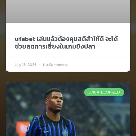
ufabet เล่นแล้วต้องคุมสติสำให้ดี จะได้
ช่วยลดการเสี่ยงในเกมยิงปลา
July 16, 2026
No Comments
UNCATEGORIZED