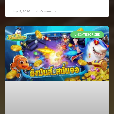
July 17, 2026
No Comments
UNCATEGORIZED