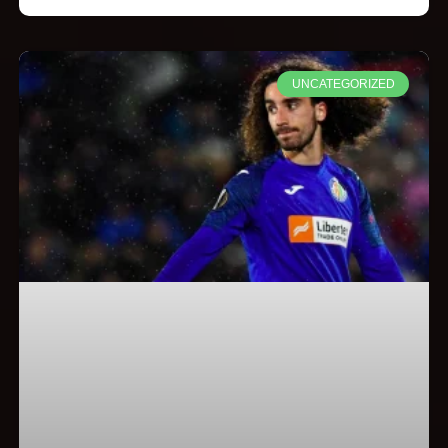
UNCATEGORIZED