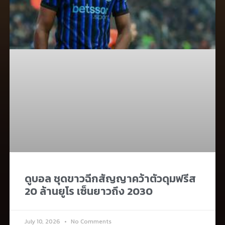
ดูบอล ชุดขาวฉีกสัญญาคว้าตัวดุมฟรีส
20 ล้านยูโร เซ็นยาวถึง 2030
July 10, 2026
No Comments