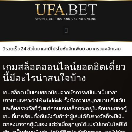
4 ชั่วโมง และมีโปรโมชั่นอีกเพียบ อยากรวยคลิกเลย
เกมสล็อตออนไลน์ยอดฮิตเดี๋ยว
นี้มีอะไรน่าสนใจบ้าง
เกมสล็อต เป็นเกมยอดนิยมจากนักการพนันมาเป็นเวลา
ยาวนานเพราะว่าให้
ufakick
ทั้งยังความสนุกสนาน ตื่นเต้น
และก็ผลรางวัลที่คุ้มแต่ก่อนเกมสล็อตจะอยู่ในลักษณะของตู้
เกม ที่มาพร้อมทั้งคันบังคับถ้าว่าผู้เล่นได้รับรางวัลก็จะมีเงิน
ตกลงมาจากตู้นั่นเอง แต่ว่าเมื่อยุคยุคได้แปรไปเทคโนโลยีได้