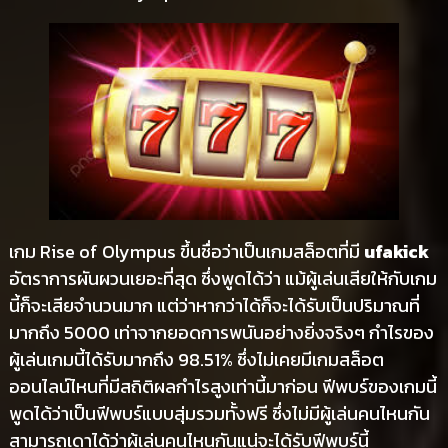
เกม Rise of Olympus ขึ้นชื่อว่าเป็นเกมสล็อตที่มี
ufakick
อัตราการผันผวนเยอะที่สุด ซึ่งพูดได้ว่า แม้ผู้เล่นเสียให้กับเกม
นี้ก็จะเสียจำนวนมาก แต่ว่าหากว่าได้ก็จะได้รับเป็นปริมาณที่
มากถึง 5000 เท่าจากยอดการพนันอย่างยิ่งจริงๆ กำไรของ
ผู้เล่นเกมนี้ได้รับมากถึง 98.51% ซึ่งไม่เคยมีเกมสล็อต
ออนไลน์ไหนที่มีสถิติผลกำไรสูงเท่านี้มาก่อน ฟีพบร์ของเกมนี้
พูดได้ว่าเป็นฟีพบร์แบบสุ่มรวมทั้งฟรี ซึ่งไม่มีผู้เล่นคนไหนกัน
สามารถเดาได้ว่าผู้เล่นคนไหนกันแน่จะได้รับฟีพบร์นี้