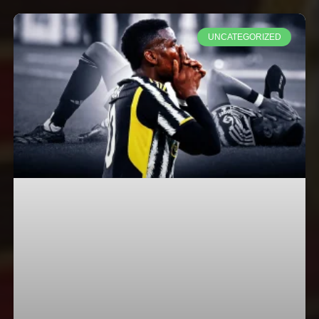
UNCATEGORIZED