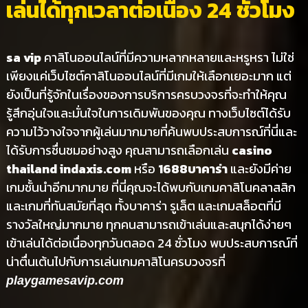
เล่นได้ทุกเวลาต่อเนื่อง 24 ชั่วโมง
sa vip
คาสิโนออนไลน์ที่มีความหลากหลายและหรูหรา ไม่ใช่
เพียงแค่เว็บไซต์คาสิโนออนไลน์ที่มีเกมให้เลือกเยอะมาก แต่
ยังเป็นที่รู้จักในเรื่องของการบริการครบวงจรที่จะทำให้คุณ
รู้สึกอุ่นใจและมั่นใจในการเดิมพันของคุณ ทางเว็บไซต์ได้รับ
ความไว้วางใจจากผู้เล่นมากมายที่ค้นพบประสบการณ์ที่นี่และ
ได้รับการชื่นชมอย่างสูง คุณสามารถเลือกเล่น
casino
thailand indaxis.com
หรือ
1688บาคาร่า
และยังมีค่าย
เกมชั้นนำอีกมากมาย ที่นี่คุณจะได้พบกับเกมคาสิโนคลาสสิก
และเกมที่ทันสมัยที่สุด ทั้งบาคาร่า รูเล็ต และเกมสล็อตที่มี
รางวัลใหญ่มากมาย ทุกคนสามารถเข้าเล่นและสนุกได้ง่ายๆ
เข้าเล่นได้ต่อเนื่องทุกวันตลอด 24 ชั่วโมง พบประสบการณ์ที่
น่าตื่นเต้นไปกับการเล่นเกมคาสิโนครบวงจรที่
playgamesavip.com