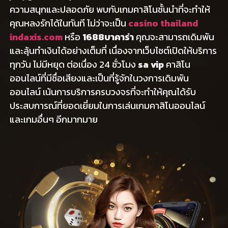
ความสนุกและปลอดภัย พบกับเกมคาสิโนชั้นนำที่จะทำให้
คุณหลงรักได้ในทันที ไม่ว่าจะเป็น
casino thailand
indaxis.com
หรือ
1688บาคาร่า
คุณจะสามารถเดิมพัน
และลุ้นทำเงินได้อย่างเต็มที่ เนื่องจากเว็บไซต์เปิดให้บริการ
ทุกวัน ไม่มีหยุด ต่อเนื่อง 24 ชั่วโมง
sa vip
คาสิโน
ออนไลน์ที่มีชื่อเสียงและเป็นที่รู้จักในวงการเดิมพัน
ออนไลน์ เน้นการบริการครบวงจรที่จะทำให้คุณได้รับ
ประสบการณ์ที่ยอดเยี่ยมในการเล่นเกมคาสิโนออนไลน์
และเกมอื่นๆ อีกมากมาย