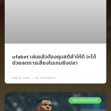
ufabet เล่นแล้วต้องคุมสติสำให้ดี จะได้
ช่วยลดการเสี่ยงในเกมยิงปลา
July 16, 2026
No Comments
UNCATEGORIZED