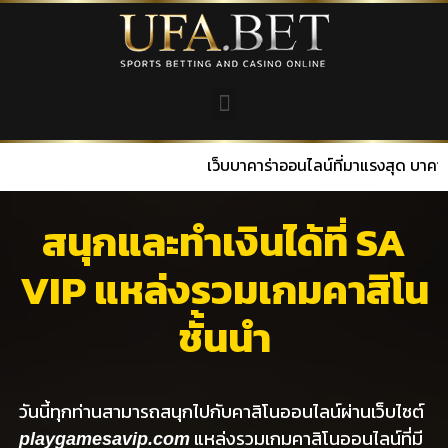
เว็บบาคาร่าออนไลน์ที่มาแรงสุด บาคาร่า99 มีรูปแบ
สนุกและทำเงินได้ที่
SA
VIP
แหล่งรวมเกมคาสิโน
ชั้นนำ
วันนี้ทุกท่านสามารถสนุกไปกับคาสิโนออนไลน์ผ่านเว็บไซต์
แหล่งรวมเกมคาสิโนออนไลน์ที่มี
playgamesavip.com