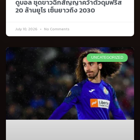
ดูบอล ชุดขาวฉีกสัญญาคว้าตัวดุมฟรีส
20 ล้านยูโร เซ็นยาวถึง 2030
July 10, 2026
No Comments
UNCATEGORIZED