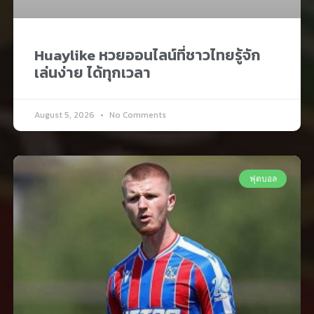
Huaylike หวยออนไลน์ที่ชาวไทยรู้จัก
เล่นง่าย ได้ทุกเวลา
August 5, 2026
No Comments
ฟุตบอล