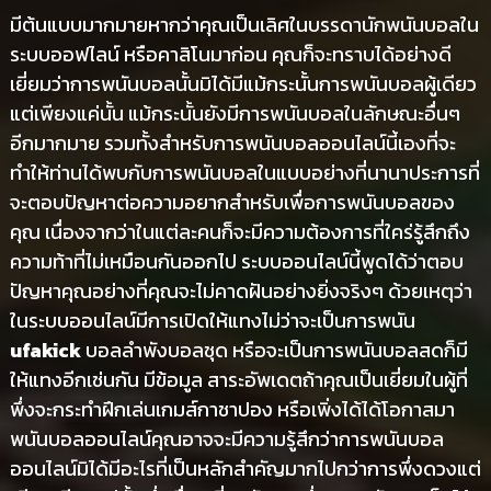
มีต้นแบบมากมายหากว่าคุณเป็นเลิศในบรรดานักพนันบอลใน
ระบบออฟไลน์ หรือคาสิโนมาก่อน คุณก็จะทราบได้อย่างดี
เยี่ยมว่าการพนันบอลนั้นมิได้มีแม้กระนั้นการพนันบอลผู้เดียว
แต่เพียงแค่นั้น แม้กระนั้นยังมีการพนันบอลในลักษณะอื่นๆ
อีกมากมาย รวมทั้งสำหรับการพนันบอลออนไลน์นี้เองที่จะ
ทำให้ท่านได้พบกับการพนันบอลในแบบอย่างที่นานาประการที่
จะตอบปัญหาต่อความอยากสำหรับเพื่อการพนันบอลของ
คุณ เนื่องจากว่าในแต่ละคนก็จะมีความต้องการที่ใคร่รู้สึกถึง
ความท้าที่ไม่เหมือนกันออกไป ระบบออนไลน์นี้พูดได้ว่าตอบ
ปัญหาคุณอย่างที่คุณจะไม่คาดฝันอย่างยิ่งจริงๆ ด้วยเหตุว่า
ในระบบออนไลน์มีการเปิดให้แทงไม่ว่าจะเป็นการพนัน
ufakick
บอลลำพังบอลชุด หรือจะเป็นการพนันบอลสดก็มี
ให้แทงอีกเช่นกัน มีข้อมูล สาระอัพเดตถ้าคุณเป็นเยี่ยมในผู้ที่
พึ่งจะกระทำฝึกเล่นเกมส์กาชาปอง หรือเพิ่งได้ได้โอกาสมา
พนันบอลออนไลน์คุณอาจจะมีความรู้สึกว่าการพนันบอล
ออนไลน์มิได้มีอะไรที่เป็นหลักสำคัญมากไปกว่าการพึ่งดวงแต่