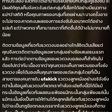
การประลอง แล้วก็จะได้เอามาเปรียบเทียบกับกลุ่มคู่แข่งขัน จะ
มีผลให้คุณเห็นจังหวะในแต่ละกลุ่มที่เลือกได้อย่างมีแนวทาง
แน่ๆว่าสถิติ หรือคุณภาพของกลุ่มที่เคยผ่านมา บางครั้งอาจ
จะไม่อาจจะคาดคะเนผลของการแข่งขันในอนาคตได้อย่าง
แน่แท้ แต่ว่าพวกเราก็สามารถเดาที่เกิดขึ้นได้บ้างไม่มากมายก็
น้อย
ติดตามข้อมูลเกี่ยวกับแวดวงบอลอย่างใกล้ชิดเว้นเสียแต่
คุณจึงควรติดตามข้อมูลเฉพาะกลุ่มอย่างข้อเสนอแนะแรก
แล้ว การต่อว่าดตามข้อมูลของแวดวงบอลเองก็สำคัญไม่
ด้อยไปกว่ากัน เนื่องจากว่าคุณควรจะเห็นภาพรวมของทั้งยัง
แวดวง เพื่อได้มองเห็นคุณภาพของแต่ละกลุ่มโดยที่เป็น
สายตาของคนภายใน
ufakick
แวดวงลูกหนังอย่างจริจังยิ่ง
กว่านั้นข้อมูลในแวดวงที่พวกเรากำลังจะเอ๋ยถึงนี้มิได้มีแม้
กระนั้นข้อมูลเกี่ยวกับผลชนะแพ้ขอแม้กระนั้นกลุ่มเพียงแค่นั้น
แม้กระนั้นยังเป็นการให้ท่านได้คลุกคลีเกี่ยวกับแวดวงลูกหนัง
ไม่ว่าจะเป็นกฎข้อตกลงมรรยาทในแวดวงลูกหนังเองก็ตาม