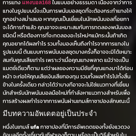
การแทง
ในแบบอย่างธรรมดา เนื่องจากว่าการ
แทงบอล168
แทงในรูปแบบนี้จะเป็นการพนันบอลชุดที่จะต้องกระทำแทงให้
ถูกอย่างสม่ำเสมอ หากคุณเป็นเยี่ยมในนักพนันบอลที่อยกา
จะได้การท้าแล้ว คุณอาจจะเหมาะสมกับการทดลองพนันบอล
ชนิดนี้ หรือต้องการที่จะทดลองอะไรใหม่ๆแม้กระนั้นถ้าเกิด
คุณอยากได้ผลกำไร รวมทั้งมองเห็นถึงกำไรจากการแทงใน
รูปแบบนี้ ต้นแบบการพนันบอลชุดบางครั้งก็อาจจะมิได้เหมาะ
สมกับคุณเสียเท่าไร เพราะว่าเมื่อคุณแทงพลาด แม้ว่าจะเป็น
แมตช์เดียวก็ตาม แต่ว่าผลของความมีชัยที่คุณแทงมาได้ก่อน
หน้า จะก่อให้คุณเสียเงินเสียทองทุน รวมทั้งผลกำไรไปทั้งสิ้น
ข้างในครั้งเดียว กล่าวได้ว่าบางทีอาจจะไม่ใช่แนวทางที่เยี่ยม
นักสำหรับนักพนันบอลมือใหม่ที่กำลังหาแนวทางสำหรับเพื่อ
การสร้างผลกำไรจากการพนันผ่านเกมส์กาชาปองลักษณะนี้
มีบทความอัพเดตอยู่เป็นประจำ
หนึ่งในเกมส์
ufa
กาชาปองที่มีการอัพเดตของทั้งยังแวดวง
ข้อมูลอีกทั้งเกี่ยวกับกีฬาเองก็ตาม หรือจะเป็นวิธีสำหรับใน