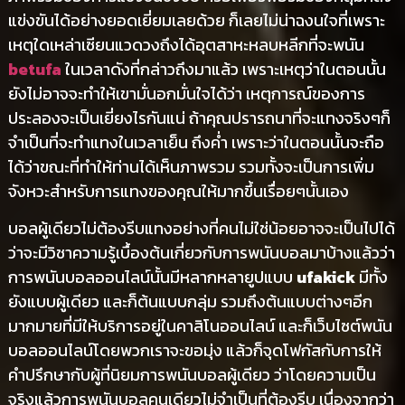
แข่งขันได้อย่างยอดเยี่ยมเลยด้วย ก็เลยไม่น่าฉงนใจที่เพราะ
เหตุใดเหล่าเซียนแวดวงถึงได้อุตสาหะหลบหลีกที่จะพนัน
betufa
ในเวลาดังที่กล่าวถึงมาแล้ว เพราะเหตุว่าในตอนนั้น
ยังไม่อาจจะทำให้เขามั่นอกมั่นใจได้ว่า เหตุการณ์ของการ
ประลองจะเป็นเยี่ยงไรกันแน่ ถ้าคุณปรารถนาที่จะแทงจริงๆก็
จำเป็นที่จะทำแทงในเวลาเย็น ถึงค่ำ เพราะว่าในตอนนั้นจะถือ
ได้ว่าขณะที่ทำให้ท่านได้เห็นภาพรวม รวมทั้งจะเป็นการเพิ่ม
จังหวะสำหรับการแทงของคุณให้มากขึ้นเรื่อยๆนั้นเอง
บอลผู้เดียวไม่ต้องรีบแทงอย่างที่คนไม่ใช่น้อยอาจจะเป็นไปได้
ว่าจะมีวิชาความรู้เบื้องต้นเกี่ยวกับการพนันบอลมาบ้างแล้วว่า
การพนันบอลออนไลน์นั้นมีหลากหลายูปแบบ
ufakick
มีทั้ง
ยังแบบผู้เดียว และก็ต้นแบบกลุ่ม รวมถึงต้นแบบต่างๆอีก
มากมายที่มีให้บริการอยู่ในคาสิโนออนไลน์ และก็เว็บไซต์พนัน
บอลออนไลน์โดยพวกเราจะขอมุ่ง แล้วก็จุดโฟกัสกับการให้
คำปรึกษากับผู้ที่นิยมการพนันบอลผู้เดียว ว่าโดยความเป็น
จริงแล้วการพนันบอลคนเดียวไม่จำเป็นที่ต้องรีบ เนื่องจากว่า