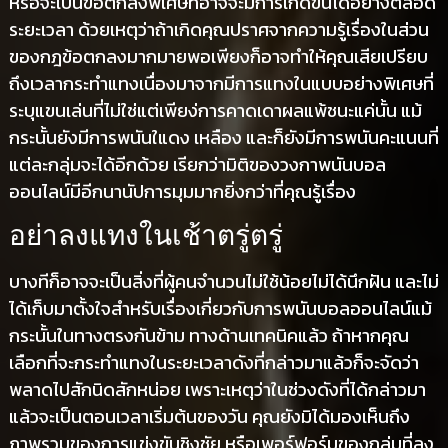
หรือจะเป็นข้อตกลงพิเศษที่อาจจะมีการเกิดขึ้นได้อย่างตลอด
ระยะเวลา ด้วยเหตุว่าถ้าเกิดคุณปราศจากความรู้เรื่องในส่วน
ของกฎข้อตกลงมากมายพอเพียงก็อาจทำให้คุณเสียเปรียบ
ถึงเวลากระทำแทงเนื่องมาจากมีการแทงในแบบอย่างพิเศษที่
ระบุแขนเล่นที่ไม่ใช่แต่เพียง่การคาดเดาผลแพ้ชนะแค่นั้น แม้
กระนั้นยังมีการพนันใแดง เหลือง และก็ยังมีการพนันคะแนนที่
แต่ละกลุ่มจะได้อีกด้วย เรียกว่ามิติของวงกาพนันบอล
ออนไลน์มีอีกนานัปการมุมมากยิ่งกว่าที่คุณรู้เรื่อง
อย่าลงแทงในเช้าตรู่ตรู่
บางทีก็อาจจะเป็นสิ่งที่ผู้คนจำนวนไม่ใช้น้อยไม่ได้นึกฝัน และไม่
ได้เก็บมาตั้งใจสำหรับเรื่องเกี่ยวกับการพนันบอลออนไลน์แม้
กระนั้นในทางตรงกันข้าม ทางด้านเทคนิคแล้ว ถ้าหากคุณ
เลือกที่จะกระทำแทงในระยะเวลาดังที่กล่าวมาแล้วก็จะจัดว่า
พลาดไปสักนิดสักหน่อย เพราะเหตุว่าในช่วงดังที่ได้กล่าวมา
แล้วจะเป็นตอนเวลาเริ่มต้นของวัน คุณยังมิได้มองเห็นถึง
ภาพรวมของการแข่งขันชิงชัย หรือเพอร์ฟอร์มของกลุ่มที่ลง