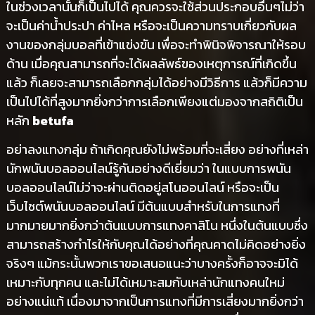
ในช่วงเวลานั้นก็เป็นไปได้ คุณควรจะใช้ส่วนประกอบอื่นๆไม่ว่า
จะเป็นค่าน้ำประปา ค่าไหล หรือจะเป็นความทราบเกี่ยวกับผล
งานของกลุ่มบอลที่เข้าแข่งขัน เพื่อจะทำพินิจพิจารณาให้รอบ
ด้าน เมื่อคุณสามารถที่จะได้ผลลัพธ์ของเหตุการณ์ที่เกิดขึ้น
แล้ว ก็เลยจะสามารถเลือกกลุ่มได้อย่างมีวิธีการ แล้วก็มีความ
เป็นไปได้ที่สูงมากยิ่งกว่าการเลือกเพียงแต่มองจากสถิติเป็น
หลัก
betufa
อย่าลงแทงกลุ่ม ถ้าเกิดคุณยังไม่พร้อมที่จะเสี่ยง อย่างที่เหล่า
นักพนันบอลออนไลน์รู้กันอย่างดีเยี่ยมว่า ในแบบการพนัน
บอลออนไลน์ไม่ว่าจะผ่านติดอยู่สโนออนไลน์ หรือจะเป็น
เว็บไซต์พนันบอลออนไลน์ มีต้นแบบสำหรับในการแทงที่
มากมายมากยิ่งกว่าต้นแบบการแทงคาสิโน หนึ่งในต้นแบบซึ่ง
สามารถสร้างกำไรให้กับคุณได้อย่างที่คุณคาดไม่คิดอย่างยิ่ง
จริงๆ แม้กระนั้นพวกเราขอเสนอแนะว่าบางครั้งก็อาจจะมิได้
เหมาะกับทุกคน และไม่ได้เหมาะสมกับเหล่านักแทงคนใหม่
อย่างแน่แท้ เนื่องมาจากเป็นการแทงที่มีการเสี่ยงมากยิ่งกว่า