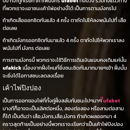
บงี้ ก็จะถูกเรียก เค้าไพ่มังกร
ีีีufabet
ทั้งปวง รวมทั้งแนวทาง
ที่พวกเราจะเอาชนะเค้าไพ่อย่างงี้ได้ เป็นการตามมังกรไป
ถ้าเกิดเสือออกชิดกันแล้ว 4 ครั้ง ตาถัดไปให้ลงพนันไปที่ เสือ
ต่อเลย
ถ้าเกิดมังกรออกชิดกันมาแล้ว 4 ครั้ง ตาถัดไปให้พวกเราลง
พนันไปที่ มังกร ต่อเลย
การตามมังกรนี้ พวกเราจะใช้วิธีการเดินเงินแบบคงเดิมแค่นั้น
ufakick
เนื่องจากฝั่งไหนที่ยิ่งชนะชิดกันมากมายๆเข้า ฝั่งนั้น
จะยิ่งได้โอกาสชนะลดลงเรื่อย
เค้าไพ่ปิงปอง
เป็นการออกของไพ่ที่ทั้งคู่ฝั่งสลับกันชนะไปๆมาๆ
ีีufabet
บางทีก็อาจจะเป็นเลิศต่อหนึ่ง, สองต่อสอง หรือสามต่อสาม
ก็ได้ เป็นต้นว่า เสือ,มังกร,เสือ,มังกร ถ้าเกิดผลออกมา 4
คราวสุดท้ายเป็นอย่างนี้พวกเราจะเรียกว่าเป็นเค้าไพ่ปิงปอง