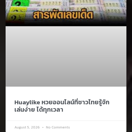
Huaylike หวยออนไลน์ที่ชาวไทยรู้จัก
เล่นง่าย ได้ทุกเวลา
August 5, 2026
No Comments