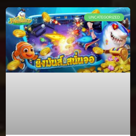
UNCATEGORIZED