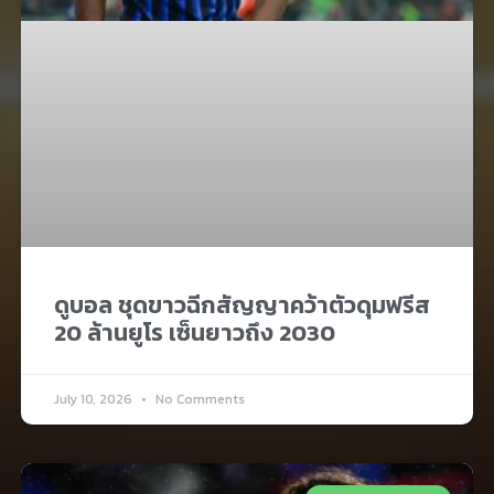
ดูบอล ชุดขาวฉีกสัญญาคว้าตัวดุมฟรีส
20 ล้านยูโร เซ็นยาวถึง 2030
July 10, 2026
No Comments