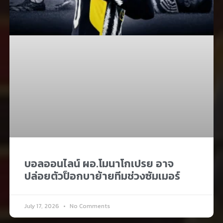
บอลออนไลน์ ผอ.โมนาโกเปรย อาจ
ปล่อยตัวป็อกบาย้ายทีมช่วงซัมเมอร์
July 17, 2026
No Comments