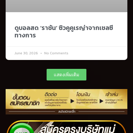
ดูบอลสด ‘ราชัน’ ซิวคูคูเรญ่าจากเชลซี
ทางการ
June 30, 2026
No Comments
แสดงเพิ่มเติม