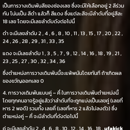
เป็นการวางเดิมพันสีของช่องเลข ซึ่งจะมีให้เลือกอยู่ 2 สีร่วม
กัน โน่นเป็น สีดำ แล้วก็ สีแดง ซึ่งแต่ละสีจะมีลำดับที่อยู่สีละ
18 เลข โดยจะมีเลขลำดับดังต่อไปนี้
ดำ จะมีเลขลำดับ 2 , 4 , 6 , 8 , 10 , 11 , 13 , 15 , 17 , 20 , 22 ,
24 , 26 , 28 , 29 , 31 , 33 , 35
แดง จะมีเลขลำดับ 1 , 3 , 5 , 7 , 9 , 12 , 14 , 16 , 18 , 19 , 21 ,
23 , 25 , 27 , 30 , 32 , 34 , 36
ซึ่งตำแหน่งการวางเดิมพันนี้จะแพ้พนันโดยทันที ถ้าเกิดผล
ของขวัญออกเลข 0
4. การวางเดิมพันแบบคู่ – คี่ ในการวางเดิมพันตำแหน่งนี้
โดยทุกคนอาจรู้อยู่แล้วว่าลำดับที่จะถูกแบ่งเป็นเลขคู่ (เลขที่
หาร 2 พอดี) รวมทั้ง เลขคี่ (เลขที่หาร 2 แล้วไม่ลงตัว) ซึ่ง
ตำแหน่งคู่ – คี่ จะมีลำดับที่ดังต่อไปนี้
คู่ จะมีเลขลำดับ 2 , 4 , 6 , 8 , 10 , 12 , 14 , 16 , 18 ,
ufakick