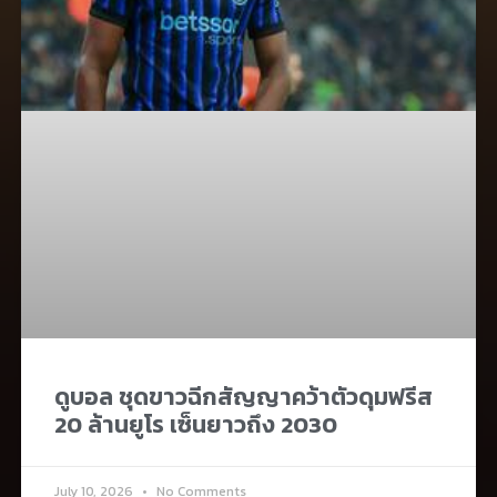
ดูบอล ชุดขาวฉีกสัญญาคว้าตัวดุมฟรีส
20 ล้านยูโร เซ็นยาวถึง 2030
July 10, 2026
No Comments