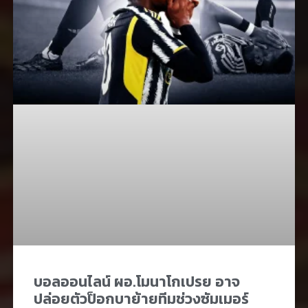
บอลออนไลน์ ผอ.โมนาโกเปรย อาจ
ปล่อยตัวป็อกบาย้ายทีมช่วงซัมเมอร์