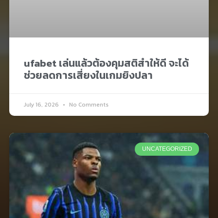
ufabet เล่นแล้วต้องคุมสติสำให้ดี จะได้
ช่วยลดการเสี่ยงในเกมยิงปลา
July 16, 2026
No Comments
UNCATEGORIZED