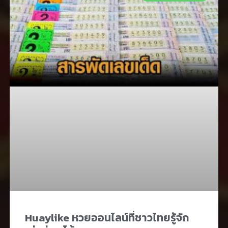
Huaylike หวยออนไลน์ที่ชาวไทยรู้จัก