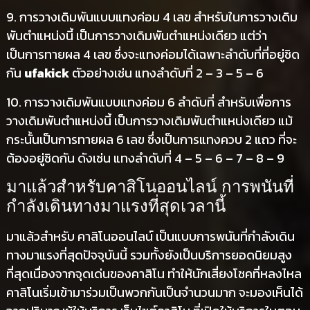
9. การวางเดิมพันแบบแทงค่อม 4 เลข สำหรับในการวางเดิม
พันตำแหน่งนี้ เป็นการวางเดิมพันตำแหน่งเดียว แต่ว่า
เป็นการทายผล 4 เลข ซึ่งจะแทงค่อมได้เฉพาะลำดับที่ที่อยู่ชิด
กัน
ufakick
ตัวอย่างเช่น แทงลำดับที่ 2 – 3 – 5 – 6
10. การวางเดิมพันแบบแทงค่อม 6 ลำดับที่ สำหรับเพื่อการ
วางเดิมพันตำแหน่งนี้ เป็นการวางเดิมพันตำแหน่งเดียว แม้
กระนั้นเป็นการทายผล 6 เลข ซึ่งเป็นการแทงควบ 2 แถว ที่จะ
ต้องอยู่ชิดกัน ดังเช่น แทงลำดับที่ 4 – 5 – 6 – 7 – 8 – 9
มาแล้วสำหรับคาสิโนออนไลน์ การพนันที่
กำลังเดินทางมาแรงที่สุดเวลานี้
มาแล้วสำหรับ คาสิโนออนไลน์ เป็นแบบการพนันที่กำลังเดิน
ทางมาแรงที่สุดปัจจุบันนี้ รวมทั้งยังเป็นบริการยอดนิยมสูง
ที่สุดเนื่องจากจุดเด่นของคาสิโน ทำให้นักเสี่ยงโชคที่หลงไหล
คาสิโนเริ่มเข้ามาร่วมเป็นพวกกันเป็นจำนวนมาก จะมองเห็นได้