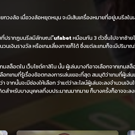
ยกวงล้อ เมื่อวงล้อหยุดหมุน จะมีเส้นเครื่องหมายที่อยู่บนรีลในเส้น
ายที่ปรากฏบนรีลมีลักษณะ
ีufabet
หมือนกัน 3 ตัวขึ้นไปจากซ้ายไป
วนเงินรางวัล หรือเกมเสี่ยงทายก็ได้ ซึ่งแต่ละเกมก็จะมีปริมา
่นเกมสล็อตใน เว็บไซต์คาสิโน นั้น ผู้เล่นบางทีอาจเลือกจากเก
เกมที่รู้เรื่องข้อตกลงการเล่นเยอะที่สุด สมมุติว่าเกมที่ผู้เล่นเลื
่า จากนั้นจะมีช่องให้เลือก ว่าแต่ว่าละไลน์ผู้เล่นจะลงจำนวนเง
าเกิดสำหรับบางบุคคลที่งบประมาณมากมาย ก็บางครั้งก็อาจจะลงท