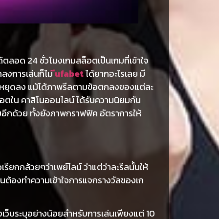
ด้ตลอด 24 ชั่วโมงเกมสล็อตเป็นเกมที่เข้าใจ
กลงการเล่นก็ไม่
ีufabet
ได้ยากอะไรเลย มี
มทั้งหยุดลง แม้ได้ภาพรีลตามข้อตกลงของแต่ละ
สล็อตใน คาสิโนออนไลน์ ได้รับความนิยมกัน
มอีกด้วย ทั้งยังภาพกราฟฟิค อัตราการให้
กกล้วยๆว่าเพย์ไลน์ ว่าแต่ว่าละรีลนั้นให้
เป็นต้องทำความเข้าใจการแจกรางวัลของเก
เว็บระบุอย่างน้อยสำหรับการเล่นเพียงแต่ 10