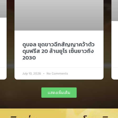
ดูบอล ชุดขาวฉีกสัญญาคว้าตัว
ดุมฟรีส 20 ล้านยูโร เซ็นยาวถึง
2030
July 10, 2026
No Comments
แสดงเพิ่มเติม