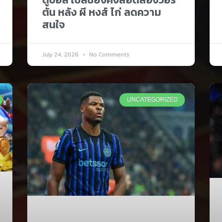
ตัน หลัง ผี หงส์ ไก่ ลดความ
สนใจ
July 24, 2026
No Comments
UNCATEGORIZED