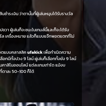
ชำระเงิน ว่าตานั้นที่ผู้เล่นหมุนได้รับรางวัล
ขวา ผู้เล่นก็จะชนะในเกมส์นี้และก็จะได้รับ
ณรีล เครื่องหมาย แล้วก็แบบแจ๊กพอตแตกที่ไม่
มสล็อตแบบคลาสสิค
ufakick
เพื่อกำเนิดความ
อกมีทั้งปวง 9 ไลน์ ผู่เล่นก็เลือกทั้งยัง 9 ไลน์
ินในคาสิโนออนไลน์ แต่ละเกมเท่าใด แม้งบ
ี่ตาละ 50-100 ก็ได้