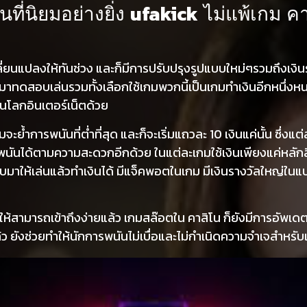
ufakick
ที่นิยมอย่างยิ่ง
ไม่แพ้เกม คา
ี่ยนแปลงให้ทันช่วง และก็มีการปรับปรุงรูปแบบใหม่ๆรวมถึงเงินรา
้ามาทดสอบเล่นรวมทั้งเลือกใช้เกมพวกนี้เป็นเกมทำเงินอีกหนึ่งหน
ในโลกอินเตอร์เน็ตด้วย
ย้ำการพนันที่ต่ำที่สุด และก็จะเริ่มแถวละ 10 เงินแค่นั้น ซึ่ง
ินพนันได้ตามความสะดวกอีกด้วย ในแต่ละเกมใช้เงินเพียงแค่หลัก
มาให้เล่นแล้วทำเงินได้ มีแจ็คพอตในเกม มีเงินรางวัลใหญ่
ามารถเข้าถึงง่ายแล้ว เกมสล๊อตใน คาสิโน ก็ยังมีการอัพเดตเกม
ล้ว ยังช่วยทำให้นักการพนันไม่เบื่อและไม่กำเนิดความจำเจสำหรับเ