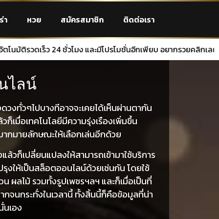
ร่า
หวย
สมัครสมาชิก
ติดต่อเรา
ชั่วโมง และมีโปรโมชั่นอีกเพียบ อยากรวยคลิกเลย
อนไลน์
ี่ยงดวงทั่วๆไปบางทีอาจจะเคยได้เห็นผ่านตากัน
วก็เมื่อเทคโนโลยีมีความรุ่งเรืองเพิ่มขึ้น
มมากมายลักษณะให้เลือกเล่นอีกด้วย
งแล้วก็เปลี่ยนแปลงให้สามารถเข้ามาใช้บริการ
บปรุงให้เป็นสล็อตออนไลน์ด้วยเช่นกัน โดยใช้
ผลไม้ รวมทั้งรูปเพชรฯลฯ และก็เมื่อเป็นที่
ะทั่งในเวลานี้ ทั้งสิ้นนี้ก็คือข้อมูลที่น่า
ั่นเอง