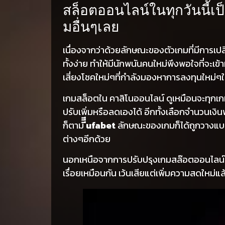
สล็อตออนไลน์ในทุกวันนี้เป็น
มอื่นๆเลย
เนื่องจากว่าด้วยลักษณะของตัวเกมที่มีการเปล
ทั้งง่าย ทำให้มีนักพนันคนใหม่พึงพอใจที่จะเข
เสี่ยงโชคใหม่ๆที่กำลังมองหาการลงทุนใหม่ๆ
เกมสล็อตใน คาสิโนออนไลน์ ดูเหมือนจะทุกเกมจะ
ปรับเพิ่มหรือลดเองได้ อีกทั้งเลือกจำนวนเง
ก็ตาม
ีีีufabet
ลักษณะของเกมก็ได้ถูกวางแบบ
ต่างๆอีกด้วย
นอกเหนือจากการปรับปรุงเกมสล๊อตออนไลน์ให้ส
เรื่อยเหมือนกัน เว้นเสียแต่เพิ่มความสดใหม่แ