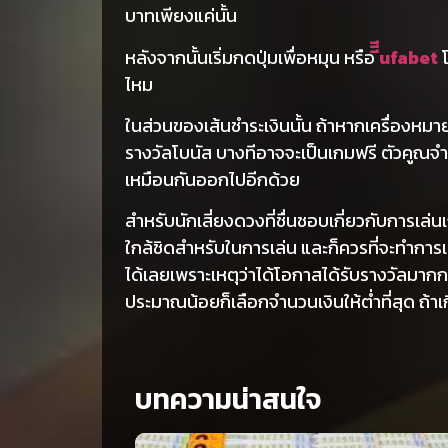
บาทเพียงแค่นั้น
หลังจากนั้นเริ่มกดปุ่มเพื่อหมุน หรือ
ีีีufabet
โ
ไหม
ในส่วนของเส้นชำระเงินนั้น ถ้าหากเครื่องหม
รางวัลโบนัส บางทีอาจจะเป็นเกมฟรี ตัวคูณจำน
เหมือนกันออกไปอีกด้วย
สำหรับนักเสี่ยงดวงที่ชื่นชอบเกี่ยวกับการเล
ใกล้ชิดสำหรับในการเล่น และก็ควรที่จะทำการเลือก
ได้เลยเพราะเหตุว่าได้โอกาสได้รับรางวัลมากกว
ประมาณน้อยก็เลือกจำนวนเงินให้ต่ำที่สุด ถ้
บทความน่าสนใจ