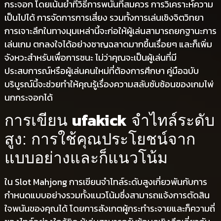
กระจอก โดยเน้นย้ำที่วิธีการพนันที่สมควร การวิเคราะห์ความ
เป็นไปได้ การจัดการการเสี่ยง รวมทั้งการเล่นเชิงจิตวิทยา
การเจาะลึกในทางมุมเหล่านี้จะก่อให้ผู้เล่นสามารถยกฐานะการ
เล่นเกม ตกลงใจได้อย่างชาญฉลาดมากขึ้นเรื่อยๆ และก็เพิ่ม
จังหวะสำหรับเพื่อการชนะ ไม่ว่าคุณจะเป็นผู้เล่นที่มี
ประสบการณ์หรือผู้เล่นคนใหม่ที่ต้องการศึกษา คู่มือฉบับ
บริบูรณ์นี้จะช่วยทำให้คุณรู้เรื่องความสลับซับซ้อนของเกมไพ่
นกกระจอกได้
ufakick
การเขียน
จำไทล์ระดับ
สูง: การใช้คุณประโยชน์จาก
แบบอย่างและก็แนวโน้ม
ใน Slot Mahjong การเขียนจำไทล์ระดับสูงเกี่ยวพันกับการ
กำหนดแบบอย่างรวมทั้งแนวโน้มซึ่งสามารถแจ้งการตัดสิน
ใจพนันของคุณได้ โดยการสังเกตผู้กระทำระจายและก็ความถี่