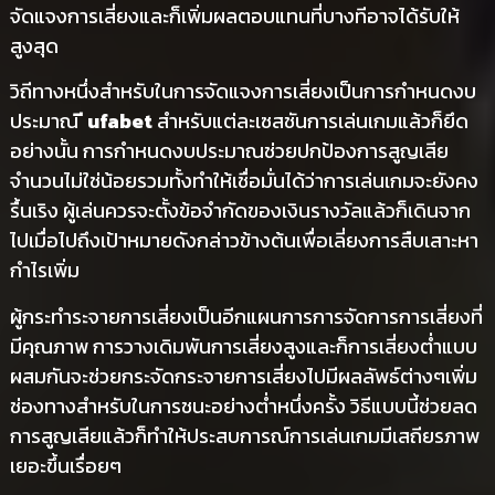
จัดแจงการเสี่ยงและก็เพิ่มผลตอบแทนที่บางทีอาจได้รับให้
สูงสุด
วิถีทางหนึ่งสำหรับในการจัดแจงการเสี่ยงเป็นการกำหนดงบ
ประมาณ
ี ufabet
สำหรับแต่ละเซสชันการเล่นเกมแล้วก็ยึด
อย่างนั้น การกำหนดงบประมาณช่วยปกป้องการสูญเสีย
จำนวนไม่ใช่น้อยรวมทั้งทำให้เชื่อมั่นได้ว่าการเล่นเกมจะยังคง
รื้นเริง ผู้เล่นควรจะตั้งข้อจำกัดของเงินรางวัลแล้วก็เดินจาก
ไปเมื่อไปถึงเป้าหมายดังกล่าวข้างต้นเพื่อเลี่ยงการสืบเสาะหา
กำไรเพิ่ม
ผู้กระทำระจายการเสี่ยงเป็นอีกแผนการการจัดการการเสี่ยงที่
มีคุณภาพ การวางเดิมพันการเสี่ยงสูงและก็การเสี่ยงต่ำแบบ
ผสมกันจะช่วยกระจัดกระจายการเสี่ยงไปมีผลลัพธ์ต่างๆเพิ่ม
ช่องทางสำหรับในการชนะอย่างต่ำหนึ่งครั้ง วิธีแบบนี้ช่วยลด
การสูญเสียแล้วก็ทำให้ประสบการณ์การเล่นเกมมีเสถียรภาพ
เยอะขึ้นเรื่อยๆ