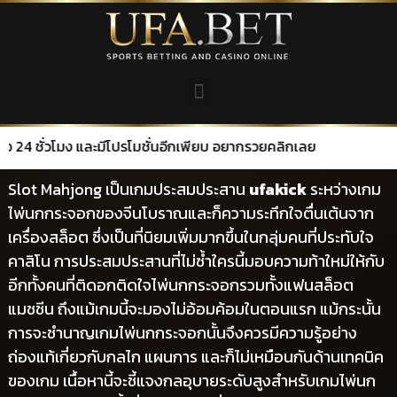
และมีโปรโมชั่นอีกเพียบ อยากรวยคลิกเลย
Slot Mahjong เป็นเกมประสมประสาน
ufakick
ระหว่างเกม
ไพ่นกกระจอกของจีนโบราณและก็ความระทึกใจตื่นเต้นจาก
เครื่องสล็อต ซึ่งเป็นที่นิยมเพิ่มมากขึ้นในกลุ่มคนที่ประทับใจ
คาสิโน การประสมประสานที่ไม่ซ้ำใครนี้มอบความท้าใหม่ให้กับ
อีกทั้งคนที่ติดอกติดใจไพ่นกกระจอกรวมทั้งแฟนสล็อต
แมชชีน ถึงแม้เกมนี้จะมองไม่อ้อมค้อมในตอนแรก แม้กระนั้น
การจะชำนาญเกมไพ่นกกระจอกนั้นจึงควรมีความรู้อย่าง
ถ่องแท้เกี่ยวกับกลไก แผนการ และก็ไม่เหมือนกันด้านเทคนิค
ของเกม เนื้อหานี้จะชี้แจงกลอุบายระดับสูงสำหรับเกมไพ่นก