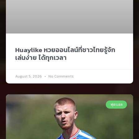
Huaylike หวยออนไลน์ที่ชาวไทยรู้จัก
เล่นง่าย ได้ทุกเวลา
August 5, 2026
No Comments
ฟุตบอล