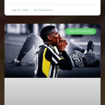
July 24, 2026
No Comments
UNCATEGORIZED