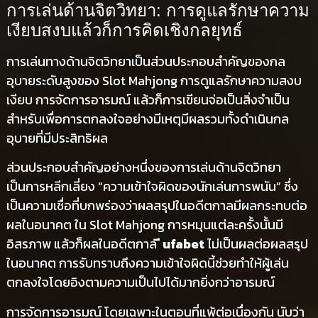
การเล่นด้านจิตวิทยา: การดูแลรักษาความ
เงียบสงบแล้วก็การคิดเชิงกลยุทธ์
การเล่นทางด้านจิตวิทยาเป็นส่วนประกอบสำคัญของกล
อุบายระดับสูงของ Slot Mahjong การดูแลรักษาความสงบ
เงียบ การจัดการอารมณ์ แล้วก็การเขียนจ่อเป็นสิ่งจำเป็น
สำหรับเพื่อการตกลงใจอย่างมีเหตุมีผลรวมทั้งดำเนินกล
อุบายที่มีประสิทธิผล
ส่วนประกอบสำคัญอย่างหนึ่งของการเล่นด้านจิตวิทยา
เป็นการหลีกเลี่ยง “ความเข้าใจผิดของนักเล่นการพนัน” ซึ่ง
เป็นความเชื่อที่บกพร่องว่าผลสรุปในอดีตกาลมีผลกระทบต่อ
ผลในอนาคต ใน Slot Mahjong การหมุนแต่ละครั้งนั้นมี
อิสรภาพ แล้วก็ผลในอดีตกาล
ี ufabet
ไม่เป็นผลต่อผลสรุป
ในอนาคต การรับทราบถึงความเข้าใจผิดนี้ช่วยทำให้ผู้เล่น
ตกลงใจโดยอิงตามความเป็นไปได้มากยิ่งกว่าอารมณ์
การจัดการอารมณ์ โดยเฉพาะในตอนที่แพ้ต่อเนื่องกัน นับว่า