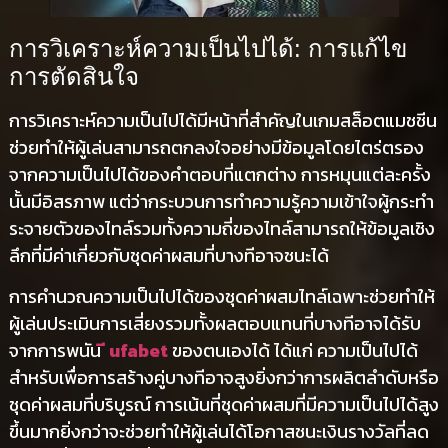
การวิเคราะห์ความเป็นไปได้: การแก้ไข
การตัดสินใจ
การวิเคราะห์ความเป็นไปได้มีหน้าที่สำคัญในเกมสล็อตแมชชีน
ช่วยทำให้ผู้เล่นสามารถตกลงใจอย่างมีข้อมูลโดยไตร่ตรอง
จากความเป็นไปได้ของคำตอบที่แตกต่าง การหมุนแต่ละครั้ง
นั้นมีอิสรภาพ แต่ว่ากระบวนการทำความรู้ความเข้าใจผู้กระทำ
ระจายตัวของไทล์รวมทั้งความถี่ของไทล์สามารถให้ข้อมูลเชิง
ลึกที่มีค่าเกี่ยวกับชุดค่าผสมที่บางทีอาจชนะได้
การคำนวณความเป็นไปได้ของชุดค่าผสมไทล์เฉพาะช่วยทำให้
ผู้เล่นประเมินการเสี่ยงรวมทั้งผลตอบแทนที่บางทีอาจได้รับ
จากการพนัน
ี ufabet
ของตนเองได้ ได้แก่ ความเป็นไปได้
สำหรับเพื่อการสร้างคู่บางทีอาจสูงยิ่งกว่าการผลิตลำดับหรือ
ชุดค่าผสมที่บริบูรณ์ การเน้นที่ชุดค่าผสมที่มีความเป็นไปได้สูง
ขึ้นมากยิ่งกว่าจะช่วยทำให้ผู้เล่นได้โอกาสชนะเงินรางวัลที่ลด