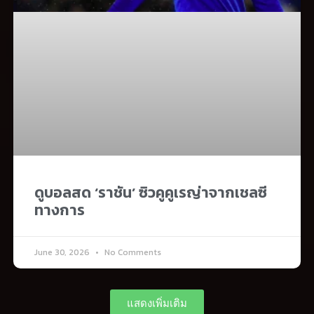
ดูบอลสด ‘ราชัน’ ซิวคูคูเรญ่าจากเชลซี
ทางการ
June 30, 2026
No Comments
แสดงเพิ่มเติม