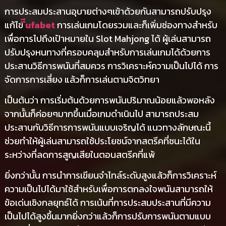
การประสมประสานอุบายต่างๆเข้าด้วยกันสามารถปรับปรุง
แก้ไข
ีีufabet
การเล่นเกมโดยรวมและก็เพิ่มช่องทางสำหรับ
เพื่อการไปถึงเป้าหมายใน Slot Mahjong ได้ ผู้เล่นสามารถ
ปรับปรุงหนทางที่ครอบคลุมสำหรับการเล่นเกมได้ด้วยการ
ประสานวิธีการพนันที่สมควร การวิเคราะห์ความเป็นไปได้ การ
จัดการการเสี่ยง แล้วก็การเล่นตามจิตวิทยา
เป็นต้นว่า การเริ่มต้นด้วยการพนันปริมาณน้อยแล้วพอหลัง
จากนั้นก็ค่อยๆมากขึ้นเมื่อเกมดำเนินไป สามารถประสม
ประสานกับวิธีการการพนันแบบเจริญได้ แนวทางลักษณะนี้
ช่วยทำให้ผู้เล่นสามารถใช้ประโยชน์จากสตรีคที่ชนะได้ใน
ระหว่างที่ลดการสูญเสียในตอนสตรีคที่แพ้
ยิ่งกว่านั้น การนำการเขียนจำไทล์ระดับสูงแล้วก็การวิเคราะห์
ความเป็นไปได้มาใช้สำหรับเพื่อการตกลงใจพนันสามารถให้
ข้อเด่นเชิงกลยุทธ์ได้ การเน้นที่การประสมประสานที่มีความ
เป็นไปได้สูงขึ้นมากยิ่งกว่าแล้วก็การปรับการพนันตามแบบ