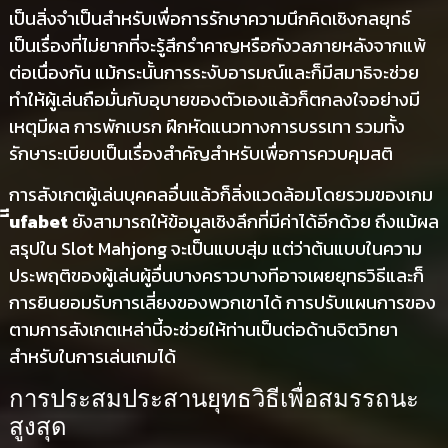
เป็นสิ่งจำเป็นสำหรับเพื่อการรักษาความนึกคิดเชิงกลยุทธ์
เป็นเรื่องที่ไม่ยากที่จะรู้สึกรำคาญหรือกังวลภายหลังจากแพ้
ต่อเนื่องกัน แม้กระนั้นการระงับอารมณ์และก็มีสมาธิจะช่วย
ทำให้ผู้เล่นถือมั่นกับอุบายของตัวเองแล้วก็ตกลงใจอย่างมี
เหตุมีผล การพักเบรก ฝึกหัดแนวทางการบรรเทา รวมทั้ง
รักษาระเบียบเป็นเรื่องสำคัญสำหรับเพื่อการควบคุมสติ
การสังเกตผู้เล่นบุคคลอื่นแล้วก็สิ่งแวดล้อมโดยรวมของเกม
ีีufabet
ยังสามารถให้ข้อมูลเชิงลึกที่มีค่าได้อีกด้วย ถึงแม้ผล
สรุปใน Slot Mahjong จะเป็นแบบสุ่ม แต่ว่าต้นแบบในความ
ประพฤติของผู้เล่นผู้อื่นบางคราวบางทีอาจเผยยุทธวิธีและก็
การยินยอมรับการเสี่ยงของพวกเขาได้ การปรับแผนการของ
ตามการสังเกตเหล่านี้จะช่วยให้ท่านเป็นต่อด้านจิตวิทยา
สำหรับในการเล่นเกมได้
การประสมประสานยุทธวิธีเพื่อสมรรถนะ
สูงสุด