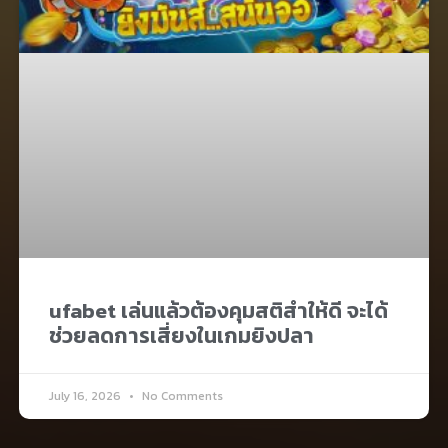
ufabet เล่นแล้วต้องคุมสติสำให้ดี จะได้
ช่วยลดการเสี่ยงในเกมยิงปลา
July 16, 2026
No Comments