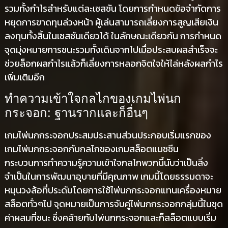
รวมทั้งกำไรสำหรับแต่ละเซสชัน โดยการกำหนดข้อจำกัดการ
หยุดการขาดทุนล่วงหน้า ผู้เล่นสามารถเลี่ยงการสูญเสียเงิน
ลงทุนทั้งสิ้นในเซสชันเดียวได้ ในลักษณะเดียวกัน การกำหนด
จุดมุ่งหมายการชนะรวมทั้งเดินจากไปเมื่อประสบผลสำเร็จจะ
ช่วยล็อกผลกำไรแล้วก็เลี่ยงการหลอกจิตใจให้ไล่หลังผลกำไร
เพิ่มเติมอีก
ทำความเข้าใจกลไกของเกมไพ่นก
กระจอก: ฐานรากและก็อื่นๆ
เกมไพ่นกกระจอกประสมประสานส่วนประกอบเริ่มแรกของ
เกมไพ่นกกระจอกกับกลไกของเกมสล็อตแมชชีน
กระบวนการทำความรู้ความเข้าใจกลไกพวกนี้นับว่าเป็นสิ่ง
จำเป็นในการพัฒนาอุบายที่มีคุณภาพ เกมนี้โดยธรรมดาจะ
หมุนวงล้อที่ประดับโดยการใช้ไพ่นกกระจอกแทนเครื่องหมาย
สล็อตทั่วๆไป จุดหมายเป็นการจับคู่ไพ่นกกระจอกกลุ่มนี้ในชุด
ค่าผสมที่ชนะ ซึ่งคล้ายกับไพ่นกกระจอกและก็สล็อตแบบเริ่ม