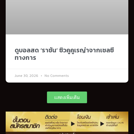
ดูบอลสด ‘ราชัน’ ซิวคูคูเรญ่าจากเชลซี
ทางการ
June 30, 2026
No Comments
แสดงเพิ่มเติม