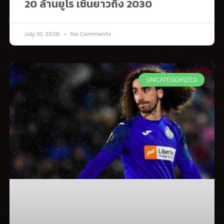
20 ล้านยูโร เซ็นยาวถึง 2030
July 10, 2026
No Comments
UNCATEGORIZED