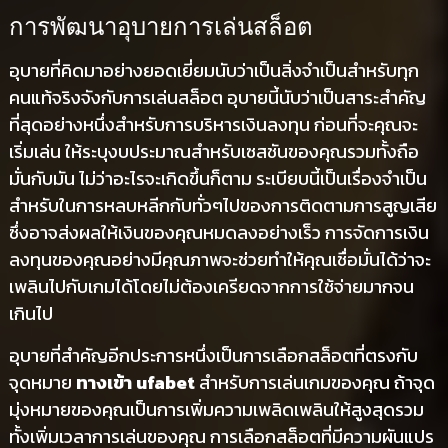
การพัฒนาอุบายการเล่นสล็อต
อุบายที่คิดมาอย่างยอดเยี่ยมนับว่าเป็นสิ่งจำเป็นสำหรับทุก
คนแท้จริงจังกับการเล่นสล็อต อุบายนี้นับว่าเป็นสาระสำคัญ
ที่สุดอย่างหนึ่งสำหรับการบริหารเงินลงทุน ก่อนที่จะคุณจะ
เริ่มเล่น ให้ระบุงบประมาณสำหรับเซสชันของคุณรวมทั้งถือ
มั่นกับมัน ไม่ว่าอะไรจะเกิดขึ้นก็ตาม ระเบียบนี้เป็นเรื่องจำเป็น
สำหรับในการหลบหลีกกับทั่วๆไปของการติดตามการสูญเสีย
ซึ่งอาจส่งผลให้เงินของคุณหมดลงอย่างเร็ว การจัดการเงิน
ลงทุนของคุณอย่างมีคุณภาพจะช่วยทำให้คุณเชื่อมั่นได้ว่าจะ
เพลินไปกับเกมได้โดยไม่ต้องเครียดจากการใช้จ่ายมากจน
เกินไป
อุบายที่สำคัญอีกประการหนึ่งเป็นการเลือกสล็อตที่ตรงกับ
จุดหมาย
ทางเข้า ufabet
สำหรับการเล่นเกมของคุณ ถ้าจุด
มุ่งหมายของคุณเป็นการเพิ่มความเพลิดเพลินให้สูงสุดรวม
ทั้งเพิ่มเวลาการเล่นของคุณ การเลือกสล็อตที่มีความผันแปร