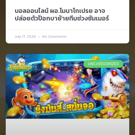
บอลออนไลน์ ผอ.โมนาโกเปรย อาจ
ปล่อยตัวป็อกบาย้ายทีมช่วงซัมเมอร์
July 17, 2026
No Comments
UNCATEGORIZED