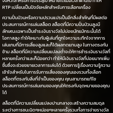
จังหวะสำหรับการบรรลุเป้าหมายได้เมื่อเวลาผ่านไป ทำให้
RTP เปลี่ยนเป็นปัจจัยหลักสำหรับการเลือกเครื่อง
ความปั่นป่วนหรือความปรวนแปรเป็นอีกสิ่งสำคัญที่มีผลต่อ
ประสบการณ์การเล่นสล็อต สล็อตที่มีความปั่นป่วนสูงมี
ลักษณะเฉพาะเป็นชำระเงินรางวัลไม่บ่อยนักแม้กระนั้นได้
โอกาสสูง ทำให้เหมาะกับผู้เล่นที่ถูกใจความระทึกใจจากการ
เล่นเกมที่มีการเสี่ยงสูงและก็ได้ผลทดแทนสูง ในทางตรงกัน
ข้าม สล็อตที่มีความเปลี่ยนแปลงต่ำจะให้การชำระเงินรางวัลที่
หลายครั้งกว่าและก็น้อยกว่า ทำให้มีเงินรางวัลที่บ่อยมากเพิ่ม
ขึ้นซึ่งจะช่วยขยายเวลาการเล่นได้ ด้วยการรู้เรื่องความรู้ความ
เข้าใจสำหรับในการรับการเสี่ยงของคุณเองรวมทั้งเลือก
สล็อตที่ตรงกับสิ่งที่จำเป็นของคุณ คุณสามารถแก้ไข
ประสบการณ์การเล่นเกมของคุณให้ตรงกับจุดหมายของคุณ
ได้
สล็อตที่มีความเปลี่ยนแปลงปานกลางจะสร้างความสมดุล
ระหว่างการชนะนิดๆหน่อยๆหลายครั้งรวมทั้งการจ่ายรางวัล