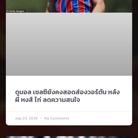
ดูบอล เชลซียังคงสอดส่องวอร์ตัน หลัง
ผี หงส์ ไก่ ลดความสนใจ
July 24, 2026
No Comments