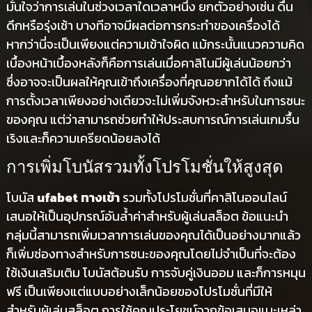
มั่นใจว่าการเล่นในช่วงเวลาใดเวลาหนึ่ง ยกตัวอย่างเช่น ดื่น
ดึกหรือรุ่งเช้า บางทีอาจมีผลต่อการกระทำของเครื่องได้
หากว่านี่จะเป็นเพียงแต่ความเข้าใจผิด แม้กระนั้นแนวความคิด
เบื้องหน้าเบื้องหลังก็คือการเล่นเมื่อคาสิโนมีผู้เล่นน้อยกว่า
ซึ่งอาจจะเป็นผลให้คุณเข้าถึงเครื่องที่คุณอยากได้ได้ ถึงแม้
การตั้งเวลาเพียงอย่างเดียวจะไม่เพิ่มจังหวะสำหรับในการชนะ
ของคุณ แต่ว่าสามารถช่วยทำให้ประสบการณ์การเล่นเกมรื้น
เริงและก็ความเครียดน้อยลงได้
การเพิ่มโบนัสรวมทั้งโปรโมชั่นให้สูงสุด
โบนัส
ufabet ทางเข้า
รวมทั้งโปรโมชั่นที่คาสิโนออนไลน์
เสนอให้เป็นอุปกรณ์อันล้ำค่าสำหรับผู้เล่นสล็อต ข้อแนะนำ
กลุ่มนี้สามารถเพิ่มเวลาการเล่นของคุณได้เป็นอย่างมากแล้ว
ก็เพิ่มช่องทางสำหรับการชนะของคุณโดยไม่จำเป็นที่จะต้อง
ใช้เงินเสริมเติม โบนัสต้อนรับ การจับคู่เงินออม และก็การหมุน
ฟรี เป็นเพียงแต่แบบอย่างเล็กน้อยของโปรโมชั่นที่มีให้
สำหรับผู้เล่นสล็อต การใช้คุณประโยชน์จากข้อเสนอแนะเหล่า