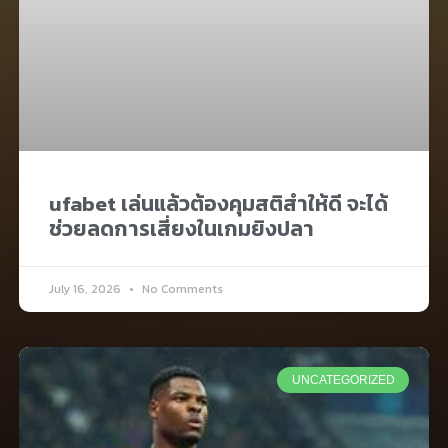
ufabet เล่นแล้วต้องคุมสติสำให้ดี จะได้
ช่วยลดการเสี่ยงในเกมยิงปลา
July 16, 2026
No Comments
UNCATEGORIZED