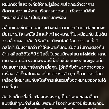
หมุนครั้งที่แล้ว จะก่อให้คุณรู้เรื่องเกมได้กระจ่างว่าการ
ติดตามความแพ้พ่ายหรือการคาดคะเนหวังความมีชัยที่
“เหมาะสมได้รับ” เป็นอุบายที่บกพร่อง
สล็อตแมชชีนมีแบบอย่างต่างๆจำนวนมาก โดยแต่ละแบบจะ
มีปริมาณรีล เพย์ไลน์ และก็เครื่องหมายที่ไม่เหมือนกัน เป็นต้น
ว่า สล็อตคลาสสิก 3 รีลมักจะมีเพย์ไลน์น้อยกว่ารวมทั้งมี
กลไกที่เรียบง่ายกว่า ทำให้เหมาะกับคนเริ่มต้น ในทางตรงกัน
ข้าม สล็อตวิดีโอที่มี 5 รีลขึ้นไปชอบมีเพย์ไลน์
ufakick
หลาย
เส้น รอบโบนัส รวมทั้งฟีพบร์ที่สลับซับซ้อนซึ่งล่อใจผู้เล่นที่มี
ประสบการณ์มากยิ่งกว่า เมื่อคุณรู้จักดีกับจำพวกต่างๆของ
เครื่องแล้วก็กลไกของเครื่องต่างๆแล้ว คุณก็สามารถเลือก
เครื่องที่เหมาะสมกับสไตล์การเล่นรวมทั้งจุดหมายของคุณได้
มากที่สุด
อีกประเด็นหนึ่งที่จะต้องใคร่ครวญเป็นจำพวกของสล็อต
แมชชีนที่คุณกำลังเล่น เพราะเครื่องต่างๆอาจมีส่วนประกอบ