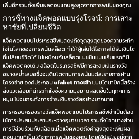
เพิ่มอีกรวมทั้งเพิ่มผลตอบแทนสูงสุดจากการพนันของคุณ
การชี้ทางแจ็คพอตแบบรุ่งโรจน์: การเสาะ
หาชัยที่เปลี่ยนชีวิต
แจ็คพอตแบบโปรเกรสซีฟแสดงถึงจุดสูงสุดของความระทึก
ใจในโลกของการพนันสล็อต ทำให้ผู้เล่นได้โอกาสได้รับเงินโต
ที่เปลี่ยนชีวิตได้ ไม่เหมือนกับสล็อตแมชชีนแบบเริ่มแรกที่มี
แจ็คพอตคงเดิม สล็อตโปรเกรสซีฟมีการสะสมเงินรางวัล
อย่างสม่ำเสมอซึ่งจะเติบโตตามการพนันแต่ละรายการผ่าน
โครงข่าย องค์ประกอบ
ufabet ทางเข้า
แบบไดนามิกนี้สร้าง
สิ่งแวดล้อมที่น่าระทึกใจซึ่งความมุ่งมาดผลิตขึ้นในทุกๆการ
หมุน ไปจนกระทั่งการชำระเงินรางวัลอย่างมากมาย
การครอบครองรางวัลแจ็คพอตแบบโปรเกรสซีฟจำเป็นต้อง
ใช้การประสมประสานระหว่างอุบาย เวลา รวมทั้งโชคบางส่วน
การมีส่วนร่วมกับสล็อตเมื่อแจ็คพอตถึงค่าสูงสุดจะเพิ่มผล
ตอบแทนที่เป็นได้จากการพนันของคุณ โดยใช้ประโยชน์จาก