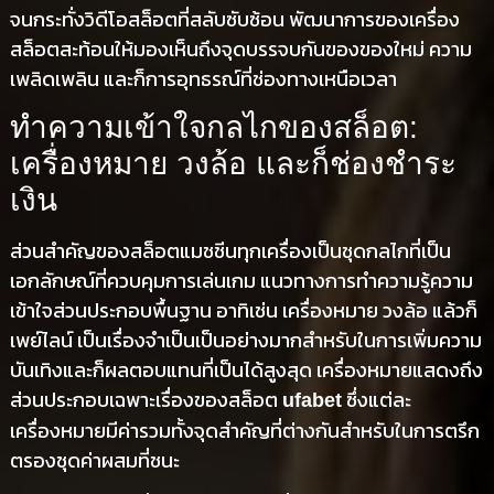
จนกระทั่งวิดีโอสล็อตที่สลับซับซ้อน พัฒนาการของเครื่อง
สล็อตสะท้อนให้มองเห็นถึงจุดบรรจบกันของของใหม่ ความ
เพลิดเพลิน และก็การอุทธรณ์ที่ช่องทางเหนือเวลา
ทำความเข้าใจกลไกของสล็อต:
เครื่องหมาย วงล้อ และก็ช่องชำระ
เงิน
ส่วนสำคัญของสล็อตแมชชีนทุกเครื่องเป็นชุดกลไกที่เป็น
เอกลักษณ์ที่ควบคุมการเล่นเกม แนวทางการทำความรู้ความ
เข้าใจส่วนประกอบพื้นฐาน อาทิเช่น เครื่องหมาย วงล้อ แล้วก็
เพย์ไลน์ เป็นเรื่องจำเป็นเป็นอย่างมากสำหรับในการเพิ่มความ
บันเทิงและก็ผลตอบแทนที่เป็นได้สูงสุด เครื่องหมายแสดงถึง
ส่วนประกอบเฉพาะเรื่องของสล็อต
ซึ่งแต่ละ
ufabet
เครื่องหมายมีค่ารวมทั้งจุดสำคัญที่ต่างกันสำหรับในการตรึก
ตรองชุดค่าผสมที่ชนะ