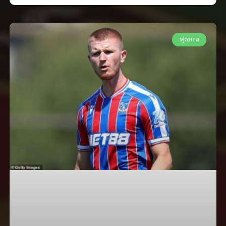
ฟุตบอล