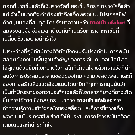
ดอกที่มากขึ้นแล้วก็เงินรางวัลที่เยอะขึ้นเรื่อยๆ อย่างไรก็แล้ว
แต่ จำเป็นมากที่จะจำต้องเข้าถึงแจ็คพอตแบบโปรเกรสซีฟ
ด้วยมุมมองที่สมดุล โดยรักษาความหวัง
ทางเข้า ufabet
ที่
สมจริงสมจัง ช่วงเวลาเดียวกันก็เปิดรับการเสาะหาชัยที่
เปลี่ยนชีวิตอย่างน่าเร้าใจ
ในระหว่างที่ภูมิทัศน์ทางดิจิทัลยังคงปรับปรุงถัดไป การพนัน
สล็อตยังคงเป็นพื้นฐานสำคัญของการเล่นเกมออนไลน์ ล่อ
ใจผู้เล่นด้วยธีมที่เบิกบานใจ กลไกที่น่าสนใจ แล้วก็รางวัลที่น่า
สนใจ การประสมประสานของของใหม่ ความเพลิดเพลิน และก็
ช่องทางสร้างสิ่งแวดล้อมแบบไดนามิกที่ทุกการหมุนนับว่า
เป็นคำปัญญาของความระทึกใจแล้วก็โชคลาภที่บางทีอาจเกิด
ขึ้น การใช้ทางเชิงกลยุทธ์ แนวทาง
ทางเข้า ufabet
การ
ทำความรู้ความเข้าใจกลไกของสล็อต และก็การชี้ทางแจ็ค
พอตแบบโปรเกรสซีฟ ช่วยทำให้ประสบการณ์การพนันสล็อต
เติมเต็มและก็น่าระทึกใจ