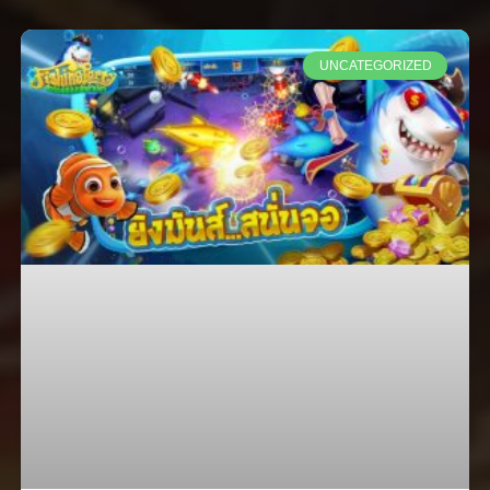
UNCATEGORIZED