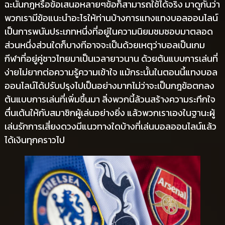
ฉะนั้นกฎหรือข้อเสนอหลายๆข้อก็สามารถใช้ได้จริง มาดูกันว่า
พวกเรามีข้อแนะนำอะไรให้ท่านบ้างการแทงแทงบอลออนไลน์
เป็นการพนันประเภทหนึ่งที่อยู่ในความนิยมชมชอบมาตลอด
ส่วนหนึ่งส่วนใดก็บางทีอาจจะเป็นด้วยเหตุว่าบอลเป็นเกม
กีฬาที่อยู่คู่ชาวไทยมาเป็นเวลายาวนาน ด้วยต้นแบบการเล่นที่
ง่ายไม่ยากต่อความรู้ความเข้าใจ แม้กระนั้นในตอนนี้แทงบอล
ออนไลน์ได้ปรับปรุงไปเป็นอย่างมากไม่ว่าจะเป็นกฎข้อตกลง
ต้นแบบการเล่นที่เพิ่มขึ้นมา สิ่งพวกนี้ล้วนสร้างความระทึกใจ
ตื่นเต้นให้กับสมาชิกผู้เล่นอย่างยิ่ง แล้วพวกเราเองในฐานะผู้
เล่นรักการเสี่ยงดวงมีแนวทางใดบ้างที่เล่นบอลออนไลน์แล้ว
ได้เงินทุกคราวไป