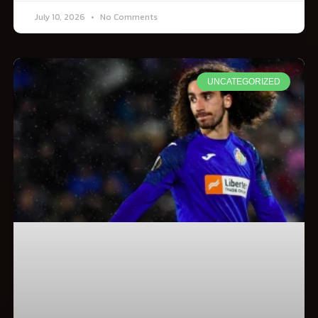
July 10, 2026
No Comments
UNCATEGORIZED