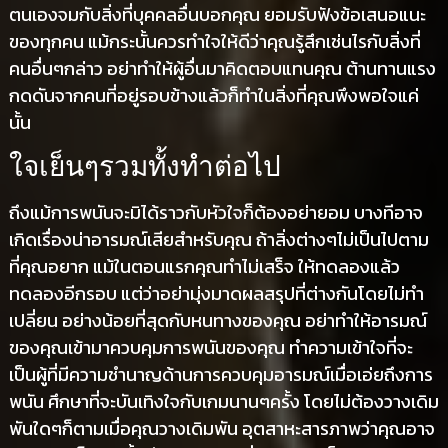
ตนเองจมกับสิ่งที่บุคคลอื่นบอกคุณ ยอมรับฟังข้อเสนอแนะ
ของทุกคน แม้กระนั้นควรทำใจให้ดีว่าคุณรู้สึกเช่นไรกับสิ่งที่
คนอื่นๆกล่าว อย่าทำให้ผู้อื่นมาคิดตอบแทนคุณ ต้านทานแรง
กดดันจากคนที่อยู่รอบข้างแล้วก็ทำในสิ่งที่คุณพึงพอใจแค่
นั้น
ใจเย็นๆรวมทั้งทำต่อไป
ถึงแม้การพนันจะมิได้ราวกับหัวใจก็ต้องอย่ายอม บางทีอาจ
เกิดเรื่องน่าอารมณ์เสียสำหรับคุณ ถ้าสิ่งต่างๆไม่เป็นไปตาม
ที่คุณอยาก แม้ในตอนแรกคุณทำไม่เสร็จ ให้ทดลองแล้ว
ทดลองอีกรอบ แต่ว่าอย่ามุ่งมาดผลสรุปที่ต่างกันโดยไม่ทำ
เปลี่ยน อย่างน้อยที่สุดกับหนทางของคุณ อย่าทำให้อารมณ์
ของคุณเข้ามาควบคุมการพนันของคุณ ทำความเข้าใจที่จะ
เป็นผู้ที่มีความชำนาญด้านการควบคุมอารมณ์เมื่อเอ่ยถึงการ
พนัน ศึกษาที่จะบันเทิงใจกับเกมนานๆครั้ง โดยไม่ต้องวางเดิม
พันใดๆก็ตามเมื่อคุณวางเดิมพัน อุตสาหะสารภาพว่าคุณอาจ