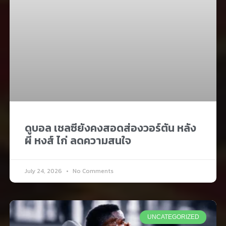
ดูบอล เชลซียังคงสอดส่องวอร์ตัน หลัง
ผี หงส์ ไก่ ลดความสนใจ
July 24, 2026
No Comments
UNCATEGORIZED