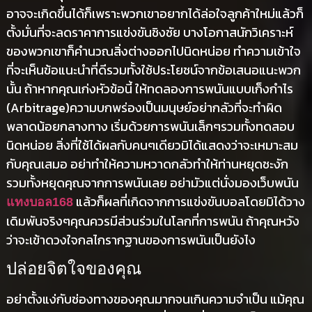
อาจจะเกิดขึ้นได้ก็เพราะพวกเขาอยากได้ล่อใจลูกค้าใหม่แล้วก็
ตั้งมั่นที่จะลดราคาการแข่งขันชิงชัย บางโอกาสนักวิเคราะห์
ของพวกเขาก็คำนวณสิ่งต่างออกไปนิดหน่อย ทำความเข้าใจ
ที่จะเห็นข้อแนะนำที่ดีรวมทั้งใช้ประโยชน์จากข้อเสนอแนะพวก
นั้น ถ้าหากคุณเก่งหัวข้อนี้ ให้ทดลองการพนันแบบเก็งกำไร
(Arbitrage)ความบกพร่องเป็นมนุษย์อย่ากลัวที่จะทำผิด
พลาดน้อยกลางทาง เริ่มด้วยการพนันเล็กๆรวมทั้งทดสอบ
นิดหน่อย สิ่งที่ใช้ได้ผลกับคนๆเดียวมิได้แสดงว่าจะเหมาะสม
กับคุณเสมอ อย่าทำให้ความหวาดกลัวทำให้ท่านหยุดชะงัก
รวมทั้งหยุดคุณจากการพนันเลย อย่ามัวแต่นั่งมองเว็บพนัน
แล้วก็ผลที่เกิดจากการแข่งขันบอลโดยมิได้วาง
แทงบอล168
เดิมพันจริงๆคุณควรมีส่วนร่วมในโลกที่การพนัน ถ้าคุณหวัง
ว่าจะเข้าดวงใจกลไกรากฐานของการพนันเป็นยังไง
ปล่อยจิตใจของคุณ
อย่าตั้งแง่กับช่องทางของคุณมากจนเกินความจำเป็น แม้คุณ