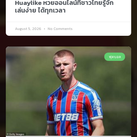
Huaylike หวยออนไลน์ที่ชาวไทยรู้จัก
เล่นง่าย ได้ทุกเวลา
August 5, 2026
No Comments
ฟุตบอล