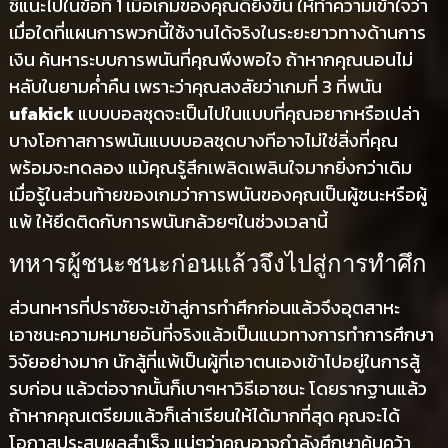
ชี้แนะไปในข้อที่ 1 เมื่อเกมของคุณดียิ่งขึ้น ให้ทำความเข้าใจว่า
เมื่อใดที่แผนการพวกนี้ใช้งานได้จริงในระยะยาวทางด้านการ
เงิน ค้นหาระบบการพนันที่คุณพึงพอใจ ถ้าหากคุณนอนไม่
หลับในยามค่ำคืน เพราะว่าคุณสงสัยว่าเกมที่ 3 ที่พนัน
ufakick
แบบบอลชุดจะเป็นไปในแบบที่คุณอยากหรือเปล่า
บางโอกาสการพนันแบบบอลชุดบางทีอาจไม่ใช่สิ่งที่คุณ
พร้อมจะทดลอง แม้คุณรู้สึกเพลิดเพลินใจมากยิ่งกว่าเดิม
เมื่อรู้ในส่วนท้ายของเกมว่าการพนันของคุณเป็นผู้ชนะหรือผู้
แพ้ ให้ยึดติดกับการพนันกล้วยๆในช่วงเวลานี้
ทหารผู้ชนะชนะก่อนแล้วจึงไปสู่การทำศึก
ส่วนทหารที่ปราชัยจะเข้าสู่การทำศึกก่อนแล้วจึงอุตสาหะ
เอาชนะความหมายอันที่จริงแล้วเป็นแนวทางการทำการศึกษา
วิจัยอย่างมาก นักสู้ที่แพ้เป็นผู้ที่เอาตนเองเข้าไปอยู่ในการสู้
รบก่อน แล้วต่อจากนั้นก็เบาๆหาวิธีเอาชนะ โดยรากฐานแล้ว
ถ้าหากคุณเตรียมแล้วก็เล่าเรียนให้ได้มากที่สุด คุณจะได้
โอกาสประสบผลสำเร็จ แน่ๆว่าคุณอาจกำลังศึกษาค้นคว้า