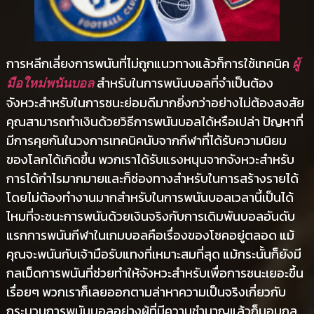
การหลีกเลี่ยงการพนันที่ไม่ถูกแนวทางแล้วก็การใช้เทคนิค
ผู้
สำหรับในการพนันบอลที่จำเป็นต้อง
มือใหม่พนันบอล
จังหวะสำหรับในการชนะย่อมดีมากยิ่งกว่าอย่างไม่ต้องสงสัย
คุณสามารถทำเงินด้วยวิธีการพนันบอลได้หรือเปล่า ปัญหาที่
มีการคุยกันในวงการเทคนิคนับจากกีฬาที่ได้รับความนิยม
ของโลกได้เกิดขึ้น พวกเราได้รับแรงหนุนจากจังหวะสำหรับ
การได้กำไรมากมายและก็ช่องทางสำหรับในการสร้างรายได้
โดยไม่ต้องทำงานมากสำหรับในการพนันบอลเวลานี้เป็นได้
ไหมที่จะชนะการพนันด้วยเงินจริงกับการเดิมพันบอลอันดับ
แรกการพนันกีฬาในเกมบอลคือเรื่องของโชคอยู่ตลอด แม้
คุณจะพนันกับเจ้ามือรับแทงที่เหมาะสมที่สุด แม้กระนั้นก็ยังมี
กลเม็ดการพนันที่ช่วยทำให้จังหวะสำหรับเพื่อการชนะเยอะขึ้น
เรื่อยๆ พวกเราก็เลยออกตามล่าหาความเป็นจริงเกี่ยวกับ
กระบวนการพนันบอลอย่างผู้ที่มีความชำนาญแล้วก็มอบกล