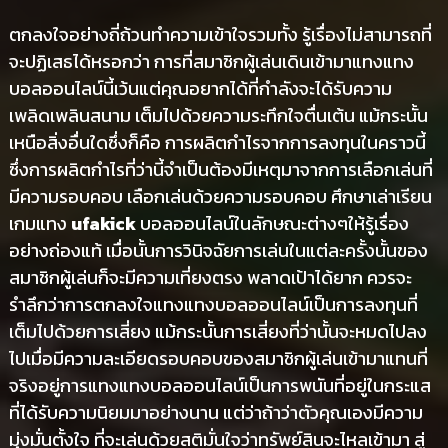
ตกลงใจอย่างถี่ถ้วนทำความเข้าใจรวมทั้ง รู้เรื่องไม่สามารถที่
จะปฏิเสธได้หรอกว่า การที่สมาชิกผู้เล่นเดินเข้ามาแทงแทง
บอลออนไลน์นี้เว้นแต่คุณอยากได้ที่กำลังจะได้รับความ
เพลิดเพลินสนาม เต็มไปด้วยความระทึกใจตื่นเต้น แม้กระนั้น
เหนือสิ่งอื่นใดซึ่งก็คือ การผลิตกำไรจากการลงทุนในคราวนี้
ซึ่งการผลิตกำไรที่ว่านี้จำเป็นต้องมีเหตุมาจากการเลือกเล่นที่
มีความรอบคอบ เลือกเล่นด้วยความรอบคอบ ศึกษาเล่าเรียน
เกมแทง
ufakick
บอลออนไลน์ในลักษณะต่างๆให้รู้เรื่อง
อย่างถ่องแท้ เมื่อนั้นการวินิจฉัยการเล่นในแต่ละครั้งนั้นของ
สมาชิกผู้เล่นก็จะมีความเที่ยงตรง พลาดเป้าได้ยาก ควรจะ
รำลึกว่าการตกลงใจแทงแทงบอลออนไลน์เป็นการลงทุนที่
เต็มไปด้วยการเสี่ยง แม้กระนั้นการเสี่ยงที่ว่านั้นจะหมดไปลง
ไปเมื่อมีความละเอียดรอบคอบของสมาชิกผู้เล่นเข้ามาแทนที่
จริงอยู่การแทงแทงบอลออนไลน์เป็นการพนันที่อยู่ในกระแส
ที่ได้รับความนิยมมาอย่างนาน แต่ว่าถ้าว่าตัวคุณเองมีความ
มุ่งมั่นตั้งใจ ที่จะเล่นด้วยสติมั่นใจว่าทรัพย์สินจะไหลเข้ามา สู่