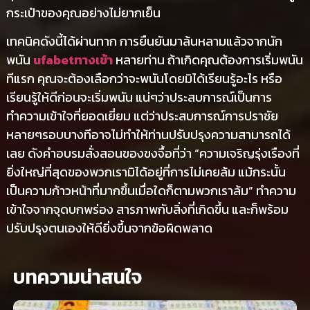
กระเป๋าของคุณอย่างไม่ยากเย็น
เทคนิคดังนี้ได้ผ่านทาก การยืนยันมาล้นหลามแล้วจากนัก
พนัน
ufabetทางเข้า
หลายท่าน ถ้าเกิดคุณต้องการเริ่มพนัน
ทีแรก คุณจะต้องเลือกว่าจะพนันโดยมิได้เรียนรู้อะไร หรือ
เรียนรู้ให้ดีก่อนจะเริ่มพนัน แน่ๆว่าประสบการณ์เป็นการ
ทำความเข้าใจที่ยอดเยี่ยม แต่ว่าประสบการณ์การปราชัย
หลายๆรอบบางทีอาจไม่ทำให้ท่านปรับปรุงความสามารถได้
เลย ดังคำอบรมสั่งสอนของขงจื้อที่ว่า “ความเจริญรุ่งเรืองที่
ยิ่งใหญ่ที่สุดของพวกเรามิได้อยู่ที่การไม่เคยล้ม แม้กระนั้น
เป็นความก้าวหน้าที่มากขึ้นเมื่อใดก็ตามพวกเราล้ม” ทำความ
เข้าใจจากจุดบกพร่อง สารภาพกับสิ่งที่เกิดขึ้น และก็พร้อม
ปรับปรุงตนเองให้ดียิ่งขึ้นจากข้อผิดพลาด
บทความน่าสนใจ