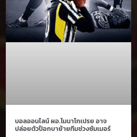
บอลออนไลน์ ผอ.โมนาโกเปรย อาจ
ปล่อยตัวป็อกบาย้ายทีมช่วงซัมเมอร์