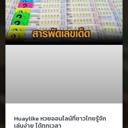
Huaylike หวยออนไลน์ที่ชาวไทยรู้จัก
เล่นง่าย ได้ทุกเวลา