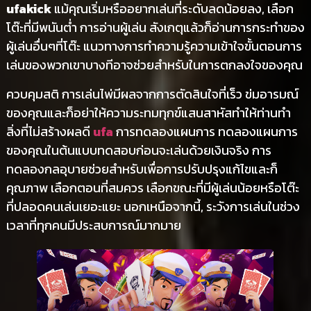
ufakick
แม้คุณเริ่มหรืออยากเล่นที่ระดับลดน้อยลง, เลือก
โต๊ะที่มีพนันต่ำ การอ่านผู้เล่น สังเกตุแล้วก็อ่านการกระทำของ
ผู้เล่นอื่นๆที่โต๊ะ แนวทางการทำความรู้ความเข้าใจขั้นตอนการ
เล่นของพวกเขาบางทีอาจช่วยสำหรับในการตกลงใจของคุณ
ควบคุมสติ การเล่นไพ่มีผลจากการตัดสินใจที่เร็ว ข่มอารมณ์
ของคุณและก็อย่าให้ความระทมทุกข์แสนสาหัสทำให้ท่านทำ
สิ่งที่ไม่สร้างผลดี
ufa
การทดลองแผนการ ทดลองแผนการ
ของคุณในต้นแบบทดสอบก่อนจะเล่นด้วยเงินจริง การ
ทดลองกลอุบายช่วยสำหรับเพื่อการปรับปรุงแก้ไขและก็
คุณภาพ เลือกตอนที่สมควร เลือกขณะที่มีผู้เล่นน้อยหรือโต๊ะ
ที่ปลอดคนเล่นเยอะแยะ นอกเหนือจากนี้, ระวังการเล่นในช่วง
เวลาที่ทุกคนมีประสบการณ์มากมาย