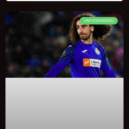
UNCATEGORIZED