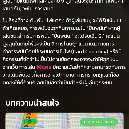
ผู้เล่นที่มีแต้มไพ่ใกล้เคียงกับ 9 สูงที่สุดจะชนะ ถ้าหากไพ่มีค่า
เสมอกัน, จะเป็นการเสมอ
ในเรื่องที่วางเดิมพัน “ไพ่แตก,” ถ้าผู้เล่นชนะ, จะได้รับเงิน 1:1
ถ้าเกิดเสมอ, การพนันจะถูกคืนการชนะใน “ปั่นพนัน” หากผู้
เล่นชนะสำหรับการพนัน “ปั่นพนัน,” จะได้รับเงิน 2:1 คะแนน
สูงสุดในเกมไพ่แคงเป็น 9 การโดนถูกแบน แนวทางการ
ทำการพนันโดยใช้ระบบการนับไพ่ (Card Counting) หรือมี
กิจกรรมที่จัดว่าไม่เป็นไปตามข้อตกลงอาจจะทำให้ถูกแบน
จากเว็บ การเล่น
ไพ่แคง
มีความเน้นย้ำที่ความสามารถกับการ
วางเดิมพันรวมทั้งการวางเป้าหมาย. การทราบกฎและก็ข้อ
ตกลงให้ถี่ถ้วนก็เลยเป็นสิ่งจำเป็นสำหรับผู้เล่นทุกระบบ
บทความน่าสนใจ
UNCATEGORIZED