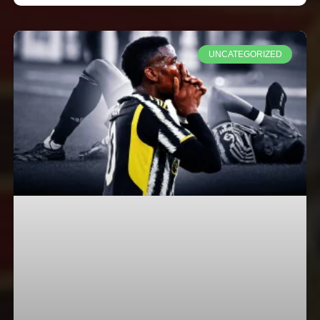
UNCATEGORIZED