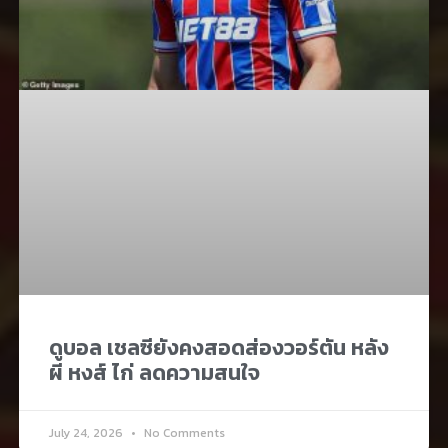
ดูบอล เชลซียังคงสอดส่องวอร์ตัน หลัง
ผี หงส์ ไก่ ลดความสนใจ
July 24, 2026
No Comments