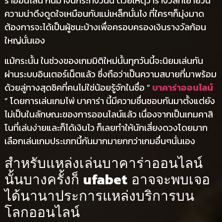
ร่าออนไลน์ กันมาจนกระทั่งวันนี้ ด้วยเหตุว่ารางวัลที่เย้ายวน
ความน่าดึงดูดใจเหมือนกับแม่เหล็กนั่นไง ที่ใครๆก็มุ่งมาด
ต้องการจะได้เป็นผู้ชนะบ้างเพื่อครอบครองเงินรางวัลก้อน
ใหญ่นั่นเอง
แม้กระนั้น ในช่วงของเกมมิติใหม่นั้นทุกวันนี้จะนิยมเล่นกัน
ผ่านระบบอินเตอร์เน็ตแล้ว ซึ่งถือว่าเป็นความสบายที่มาพร้อม
ด้วยลู่ทางสุดชิคที่คนไม่ใช่น้อยรู้จักในชื่อ “
บาคาร่าออนไลน์
” โดยการเล่นเกมไพ่ บาคาร่า นี้มีความชื่นชอบกันมาตั้งแต่ยัง
ไม่เป็นในลักษณะของการออนไลน์แล้ว เนื่องจากเป็นเกมคาสิ
โนที่เล่นง่ายและก็ได้เงินไว ก็เลยทำให้นักเสี่ยงดวงโดยมาก
เลือกเล่นเกมประเภทนี้กันมากมายกกว่าเกมอื่นๆนั่นเอง
สำหรับแหล่งเล่นบาคาร่าออนไลน์
ufabet
นั้นบางครั้งก็
อาจจะพบเจอ
ได้นานาประการแหล่งบริการบน
โลกออนไลน์