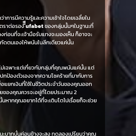
งกว่าการมีความรู้และความเข้าใจโดยเฉลี่ยใน
งอัตราต่อรอง
ีีีufabet
ของกลุ่มนั้นๆในฐานะที่
งก่อนที่จะเจ้ามือรับแทงจะมองเห็น ก็อาจจะ
ำกัดตนเองให้พนันในลีกเดียวแค่นั้น
พาะแต่เกี่ยวกับกลุ่มที่คุณพนันแค่นั้น แต่
ารปกป้องตัวเองจากความโชคร้ายที่มากับการ
่อแยกเงินที่ใช้ในชีวิตประจำวันของคุณออก
ี่ยของคุณควรจะอยู่ที่โดยประมาณ 2
นหากคุณอยากได้ที่จะเติบโตไปเรื่อยก็จะช่วย
มมานะบากบั่นค่อนข้างจะสูง ทดลองเปรียบว่าคุณ