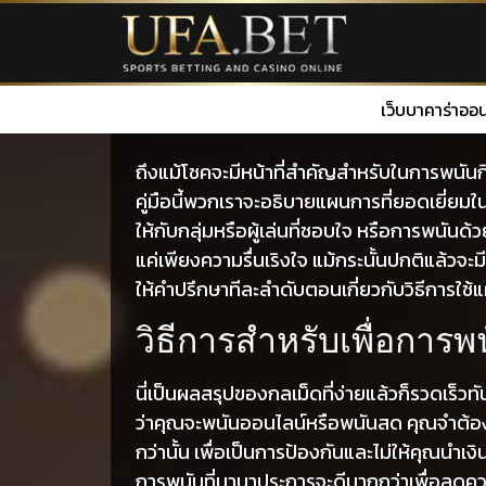
เว็บบาคาร่าออนไลน์ที่มาแรงสุด บาคาร
ถึงแม้โชคจะมีหน้าที่สำคัญสำหรับในการพนัน
คู่มือนี้พวกเราจะอธิบายแผนการที่ยอดเยี่ย
ให้กับกลุ่มหรือผู้เล่นที่ชอบใจ หรือการพนันด
แค่เพียงความรื่นเริงใจ แม้กระนั้นปกติแล้วจะม
ให้คำปรึกษาทีละลำดับตอนเกี่ยวกับวิธีการใช้
วิธีการสำหรับเพื่อการ
นี่เป็นผลสรุปของกลเม็ดที่ง่ายแล้วก็รวดเร็ว
ว่าคุณจะพนันออนไลน์หรือพนันสด คุณจำต้องศ
กว่านั้น เพื่อเป็นการป้องกันและไม่ให้คุณนำ
การพนันที่นานาประการจะดีมากกว่าเพื่อลดค