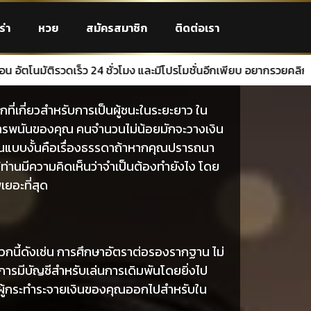
ร่า
หวย
สมัครสมาชิก
ติดต่อเรา
24 ชั่วโมง และมีโปรโมชั่นอีกเพียบ อยากรวยคลิกเลย
ที่เกี่ยวสำหรับการเป็นผู้ชนะในระยะยาว ใน
ยการพนันของคุณ คนจำนวนไม่น้อยมักจะวางเงิน
รพนันแบบงั้นคือเรื่องธรรดาถ้าหากคุณปรารถนา
ห้ท่านมีความคิดเห็นว่าจำเป็นต้องทำยังไง โดย
เยอะที่สุด
พวกนี้ดังเช่น การศึกษาอัตราต่อรองรากฐาน ไม่
ารมีบัญชีสำหรับเล่นการเดิมพันโดยยิ่งไป
ผู้กระทำระจายเงินของคุณออกไปสำหรับใน