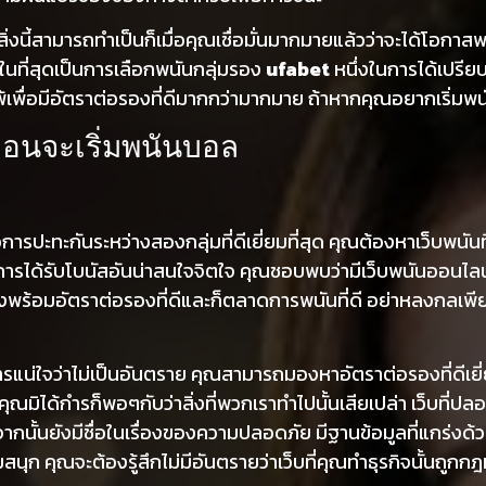
ิ่งนี้สามารถทำเป็นก็เมื่อคุณเชื่อมั่นมากมายแล้วว่าจะได้โอ
 ในที่สุดเป็นการเลือกพนันกลุ่มรอง
ufabet
หนึ่งในการได้เปรียบท
เพื่อมีอัตราต่อรองที่ดีมากกว่ามากมาย ถ้าหากคุณอยากเริ่มพนันโ
ก่อนจะเริ่มพนันบอล
ารปะทะกันระหว่างสองกลุ่มที่ดีเยี่ยมที่สุด คุณต้องหาเว็บพนันที่
าการได้รับโบนัสอันน่าสนใจจิตใจ คุณชอบพบว่ามีเว็บพนันออนไลน์
งพร้อมอัตราต่อรองที่ดีและก็ตลาดการพนันที่ดี อย่าหลงกลเพีย
การแน่ใจว่าไม่เป็นอันตราย คุณสามารถมองหาอัตราต่อรองที่ดีเยี่ย
ุณมิได้กำรก็พอๆกับว่าสิ่งที่พวกเราทำไปนั้นเสียเปล่า เว็บที่ปล
้นยังมีชื่อในเรื่องของความปลอดภัย มีฐานข้อมูลที่แกร่งด้วย เว
ุก คุณจะต้องรู้สึกไม่มีอันตรายว่าเว็บที่คุณทำธุรกิจนั้นถูกก