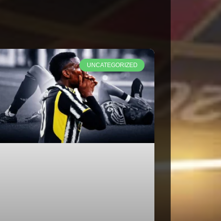
UNCATEGORIZED