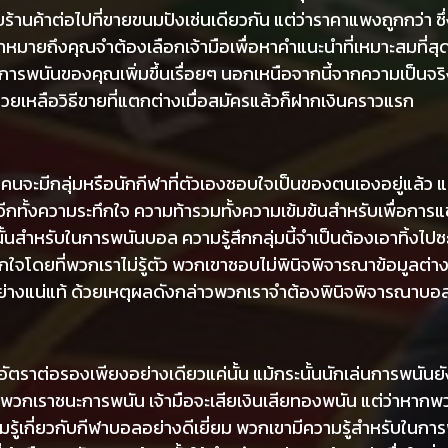
พบร้านค้าต่อไปที่ขายขนมปังเช่นเดียวกัน แต่ว่าราคาแพงถูกกว่า ซ
ำหมายถึงคุณจำต้องเลือกเจ้ามือเพื่อหาคำแนะนำที่เหมาะสมที่สุด
การพนันของคุณเพิ่มขึ้นเรื่อยๆ นอกเหนือจากนี้จากความเป็นจร
วยเหลือวิธีขายที่แตกต่างเมื่อสมัครแล้วก็ฝากเงินคราวแรก
นจะมีกลุ่มหรือนักกีฬาที่ตัวเองชอบใจเป็นของตนเองอยู่แล้ว แน
ีอีกทั้งความระทึกใจ ความท้ารวมทั้งความเข้มข้นสำหรับเพื่อการแข่งเ
้กระนั้นสำหรับในการพนันบอล ความรู้สึกกลุ่มนี้จำเป็นต้องเอาทิ้
ถูกใจโดยที่พวกเราไม่รู้ตัว พวกเขาชอบไม่พินิจพิจารณาข้อมูลต่าง
ะชนะอย่างแน่แท้ ด้วยเหตุผลดังกล่าวพวกเราจำต้องพินิจพิจารณ
ตราต่อรองเพียงอย่างเดียวแค่นั้น แม้กระนั้นนักเล่นการพนันยัง
ากพวกเราชนะการพนัน เจ้ามือจะเสียเงินเสียทองพนัน แต่ว่าหากพว
วามรู้เกี่ยวกับกีฬาบอลอย่างดีเยี่ยม พวกเขามีความรู้สำหรับในก