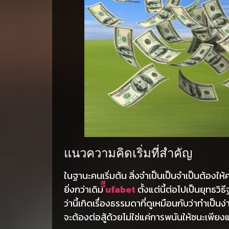
แนวความคิดเริ่มที่สำคัญ
ในฐานะคนเริ่มต้น สิ่งจำเป็นเป็นจำเป็นต้องให้
ยิ่งกว่าเดิม
ีีีufabet
ตั้งแต่นี้ต่อไปเป็นยุทธ
ว่านี้เกิดเรื่องธรรมดาที่ดูเหมือนกับว่าทำเป็
จะต้องต่อสู้ด้วยไม่ใช่แค่การพนันให้ชนะเพียงแ