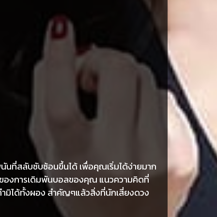
ที่สลับซับซ้อนขึ้นได้ เพื่อคุณเริ่มได้ง่ายมาก
ู่โลกของการเดิมพันบอลของคุณ แนวความคิดที่
มิได้ทั้งผอง สำคัญๆแล้วสิ่งที่นักเสี่ยงดวง