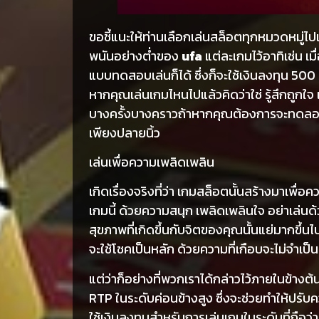
ขอชี้แนะให้ท่านเลือกเล่นสล็อตทุกหมวดหมู่ไป
พนันอย่างต่ำของ
ufa
แต่ละเกมไว้อาทิเช่น 
แบบทดสอบเล่นก็ได้ ซึ่งก็จะใช้เงินลงทุน 500 
หากคุณเล่นเกมไหนไปแล้วคิดว่าใช่ รู้สึกถูกใจ
บางครั้งบางคราวถ้าหากคุณต้องการจะทดลองเ
เพียงปลายนิ้ว
เล่นเพื่อความเพลิดเพลิน
เกิดเรื่องจริงที่ว่า เกมสล็อตนั้นสร้างมาเพื่
เกมนี้ ด้วยความสนุก เพลิดเพลินใจ อย่าเล่นด
สุขภาพที่เกิดขึ้นกับจิตของคุณนั้นแย่มากขึ้น
จะใช้โชคเป็นหลัก ด้วยความที่เกือบจะไม่จำเป็
แต่ว่าก็อย่างที่พวกเราได้กล่าวไว้ภายในข้างต้
RTP ในระดับค่อนข้างสูง ซึ่งจะช่วยทำให้ปรับคว
ใช้เงินลงทุนสำหรับการเล่นเกมในระดับที่ถือว่