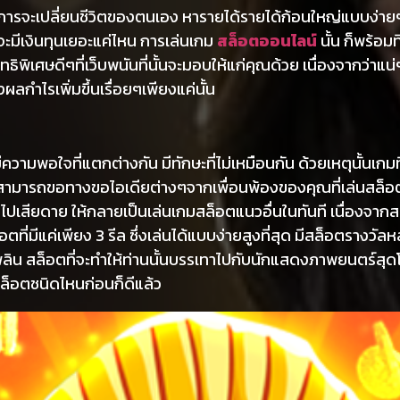
องการจะเปลี่ยนชีวิตของตนเอง หารายได้รายได้ก้อนใหญ่แบบง่าย
ุณจะมีเงินทุนเยอะแค่ไหน การเล่นเกม
สล็อตออนไลน์
นั้น ก็พร้อ
ทธิพิเศษดีๆที่เว็บพนันที่นั้นจะมอบให้แก่คุณด้วย เนื่องจากว่าแ
ลกำไรเพิ่มขึ้นเรื่อยๆเพียงแค่นั้น
ามีความพอใจที่แตกต่างกัน มีทักษะที่ไม่เหมือนกัน ด้วยเหตุนั้นเ
ด้ คุณสามารถขอทางขอไอเดียต่างๆจากเพื่อนพ้องของคุณที่เล่นสล็
ก็อย่าไปเสียดาย ให้กลายเป็นเล่นเกมสล็อตแนวอื่นในทันที เนื่องจา
่มีแค่เพียง 3 รีล ซึ่งเล่นได้แบบง่ายสูงที่สุด มีสล็อตรางวัลหล
งเพลิน สล็อตที่จะทำให้ท่านนั้นบรรเทาไปกับนักแสดงภาพยนตร์สุ
สล็อตชนิดไหนก่อนก็ดีแล้ว