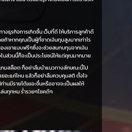
ธุรกิจการเกิดขึ้น เว็บที่ดี ให้บริการลูกค้าดี
ยถ้าหากคุณเป็นผู้ที่ขาดเงินทุนสูงมากเท่าไร
็บของเขาแบบฟรีๆซึ่งจะช่วยสมทบทุนจากเงิน
ึ่งในส่วนนี้ก็จะเป็นประโยชน์ให้แด่คุณมากมาย
ากเกมสล็อต ก็อย่าลืมนำแนวทางลักษณะนี้ไป
นเยอะแค่ไหน แล้วก็อย่าลืมควบคุมสติ ตั้งใจ
ห้ท่านมีรายได้เยอะขึ้นหรืออาจจะเป็นผลให้
นเล่นทุกหน ร่ำรวยๆโชคดีๆ