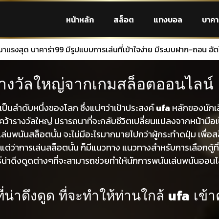
หน้าหลัก
สล็อต
แทงบอล
บาคา
ปแบบการเล่นที่เข้าใจง่าย มีระบบฝาก-ถอน อัตโนมัติรวดเร็ว 24 ชั่วโมง
บรางวัลใหญ่จากเกมสล็อตออนไลน์
็นลำดับหนึ่งของโลก ซึ่งแน่ๆว่าเป้าประสงค์
ufa
หลักของนักเสี
่คว้ารางวัลใหญ่ ปรารถนาที่จะกลับชีวิตเปลี่ยนแปลงจากหน้ามือเป
เล่นพนันสล็อตนั้น จะไม่มีอะไรมากมายไปกว่าผู้กระทำดปุ่ม เพื่อ
ต่ว่าการเล่นสล็อตนั้น ก็มีแนวทาง แนวทางสำหรับการเลือกตู้ที่มีร
่าดึงดูดต่างๆที่จะสามารถช่วยทำให้นักการพนันเล่นพนันออนไลน
ufa
่น่าดึงดูด ที่จะทำให้ท่านใกล้
เข้า