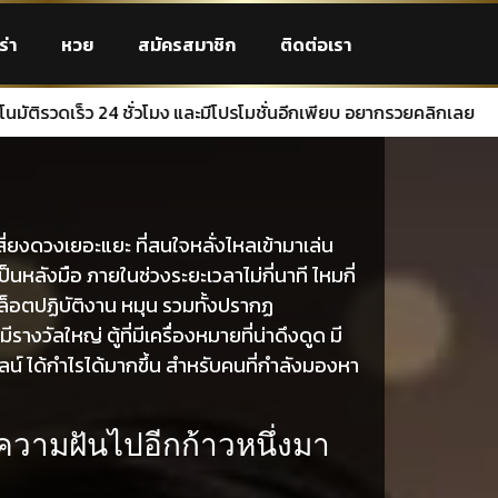
ร่า
หวย
สมัครสมาชิก
ติดต่อเรา
 และมีโปรโมชั่นอีกเพียบ อยากรวยคลิกเลย
่ยงดวงเยอะแยะ ที่สนใจหลั่งไหลเข้ามาเล่น
็นหลังมือ ภายในช่วงระยะเวลาไม่กี่นาที ไหมกี่
สล็อตปฏิบัติงาน หมุน รวมทั้งปรากฏ
างวัลใหญ่ ตู้ที่มีเครื่องหมายที่น่าดึงดูด มี
์ ได้กำไรได้มากขึ้น สำหรับคนที่กำลังมองหา
ความฝันไปอีกก้าวหนึ่งมา