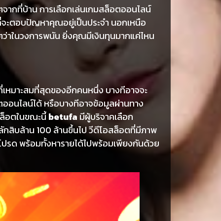
ๆจากที่บ้าน การเลือกเล่นเกมสล็อตออนไลน์
มที่จะตอบปัญหาคุณอยู่เป็นประจำ นอกเหนือ
น่ๆว่าในวงการพนัน ยิ่งคุณมีเงินทุนมากแค่ไหน
กมที่เหมาะสมที่สุดของอีกคนหนึ่ง บางทีอาจจะ
อตออนไลน์ได้ หรือบางทีอาจข้อมูลผ่านทาง
กสล็อตในขณะนี้
betufa
มีผู้บริจาคเลือก
ักสิบล้าน 100 ล้านขึ้นไป วีดีโอสล็อตที่มีภาพ
ดโปรด พร้อมทั้งหารายได้ไปพร้อมเพียงกันด้วย