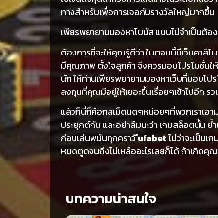
ทางสำหรับเพื่อการเจอกับรางวัลใหญ่มากขึ้น
เพียรพยายามมองหาโบนัส แบบไม่จำเป็นต้อง
ต้องการที่จะให้คุณรู้ดีว่า ในตอนนี้มีเว็บคาส
มีคุณภาพ ตั้งใจลูกค้า จึงควรมอบโปรโมชั่นให้
นัก ให้ท่านเพียรพยายามมองหาเว็บที่มอบโปรโ
ลงทุนที่คุณมีอยู่ให้เยอะขึ้นเรื่อยๆเข้าไปอีก ร
แล้วก็นี่ก็คือกลเม็ดนิดๆหน่อยๆที่พวกเราเอ
ประยุกต์กัน และอย่าลืมนะว่า เกมสล็อตนั้น ย้ำ
ก่อนเล่นพนันทุกคราว
ีufabet
ไม่ว่าจะเป็นเก
หมดตูดจนถึงไม่เหลืออะไรเลยก็ได้ ถ้าเกิดคุ
บทความน่าสนใจ