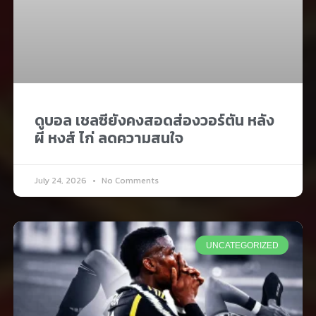
ดูบอล เชลซียังคงสอดส่องวอร์ตัน หลัง
ผี หงส์ ไก่ ลดความสนใจ
July 24, 2026
No Comments
UNCATEGORIZED