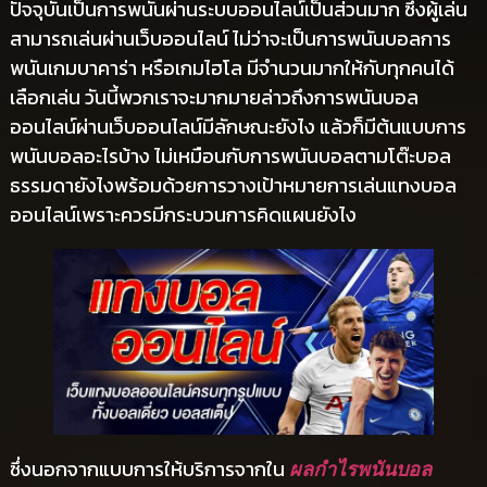
ปัจจุบันเป็นการพนันผ่านระบบออนไลน์เป็นส่วนมาก ซึ่งผู้เล่น
สามารถเล่นผ่านเว็บออนไลน์ ไม่ว่าจะเป็นการพนันบอลการ
พนันเกมบาคาร่า หรือเกมไฮโล มีจำนวนมากให้กับทุกคนได้
เลือกเล่น วันนี้พวกเราจะมากมายล่าวถึงการพนันบอล
ออนไลน์ผ่านเว็บออนไลน์มีลักษณะยังไง แล้วก็มีต้นแบบการ
พนันบอลอะไรบ้าง ไม่เหมือนกับการพนันบอลตามโต๊ะบอล
ธรรมดายังไงพร้อมด้วยการวางเป้าหมายการเล่นแทงบอล
ออนไลน์เพราะควรมีกระบวนการคิดแผนยังไง
ซึ่งนอกจากแบบการให้บริการจากใน
ผลกำไรพนันบอล