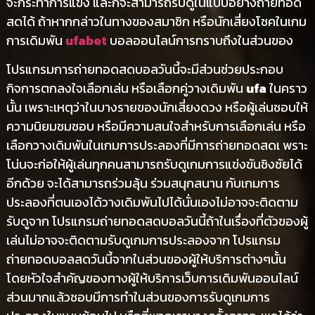
จะกระทำการแข่ง และก็จะสามารถรับดูในแบบอย่างถ่ายทอด
สดได้ ถ้าหากกล่าวในทางของสมาชิก หรือนักเสี่ยงโชคในเกม
การเดิมพัน
ufabet
บอลออนไลน์การทราบถึงในส่วนของ
โปรแกรมการถ่ายทอดสดบอลวันนี้จะมีส่วนช่วยประกอบ
กิจการตกลงใจเลือกเล่น หรือเลือกคู่วางเดิมพัน
ufa
ในคราว
นั้น เพราะเหตุว่าในบางรายของนักเสี่ยงดวง หรือผู้เล่นชอบให้
ความนิยมชมชอบ หรือมีความสนใจสำหรับการเลือกเล่น หรือ
เลือกวางเดิมพันในเกมการประลองที่มีการถ่ายทอดสดเ พราะ
โน่นจะก่อให้ผู้เล่นทุกคนสามารถรับดูเกมการแข่งขันชิงชัยได้
อีกด้วย จะได้สามารถร่วมลุ้น ร่วมสนุกสนาน กับเกมการ
ประลองที่ตนเองได้วางเดิมพันไปได้นั่นเองไม่อาจจะติดตาม
รับดูจาก โปรแกรมถ่ายทอดสดบอลวันนี้ถ้าในเรื่องที่ตัวของผู้
เล่นไม่อาจจะติดตามรับดูเกมการประลองจาก โปรแกรม
ถ่ายทอดบอลสดวันนี้จากในส่วนของผู้ให้บริการต่างๆนั้น
โดยหัวใจสำคัญของทางผู้ให้บริการเว็บการเดิมพันออนไลน์
ส่วนมากแล้วชอบมีการทำในส่วนของการรับดูเกมการ