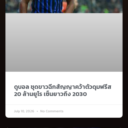
ดูบอล ชุดขาวฉีกสัญญาคว้าตัวดุมฟรีส
20 ล้านยูโร เซ็นยาวถึง 2030
July 10, 2026
No Comments