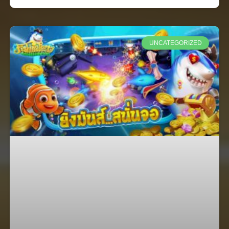
UNCATEGORIZED