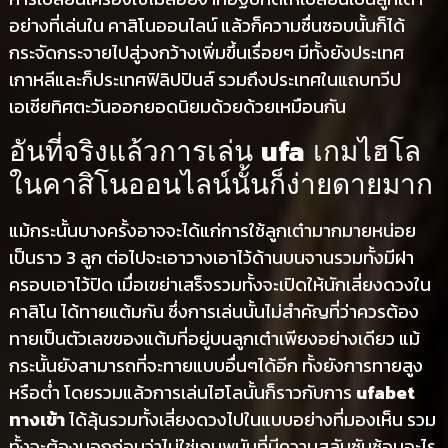
อย่างที่เล่นใน คาสิโนออนไลน์ แล้วก็ความชื่นชอบนั้นก็ได้
กระจัดกระจายไปสู่วงกว้างเพิ่มขึ้นเรื่อยๆ มีทั้งยังประเทศ
เกาหลีและก็ประเทศฟิลิปปินส์ รวมถึงประเทศในแถบทวีป
เอเชียทิศตะวันออกยอดนิยมด้วยด้วยเหมือนกัน
ufa
อันที่จริงแล้วการเล่น
เกมไฮโล
ในคาสิโนออนไลน์นั้นก็ง่ายดายมาก
แม้กระนั้นบางครั้งอาจจะได้แก่การใช้ลูกเต๋ามากมายหน่อย
เป็นราว 3 ลูก ต่อไปจะเอาวางเอาไว้ด้านบนจานรวมทั้งมีฝา
ครอบเอาไว้ปิด เมื่อเขย่าเสร็จรวมทั้งจะเปิดให้นักเสี่ยงดวงใน
คาสิโน ได้ทายแต้มกัน ซึ่งการเล่นนั้นไม่สำคัญที่ว่าควรต้อง
ทายเป็นตัวเลขของแต้มที่อยู่บนลูกเต๋าเพียงอย่างเดียว แม้
กระนั้นยังสามารถที่จะทายแบบอื่นๆได้อีก ทั้งยังการทายสูง
หรือต่ำ โดยรวมแล้วการเล่นไฮโลนั้นก็ราวกับการ
ufabet
ทางเข้า
ได้ลุ้นรวมทั้งเสี่ยงดวงไปในแบบอย่างที่มองเห็น รวม
ทั้งจะต้องบอกก่อนว่าไม่ใช่เกมพนันที่มีความสลับซับซ้อนอะไร