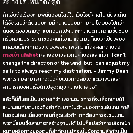
อย่างไรให้น่าดึงดูด
ถ้าเอ่ยถึงเรื่องเกมพนันออนไลน์ใน เว็บไซต์คาสิโน นั้นจะเห็น
ได้ชัดเลยว่าต้นแบบเกมมีหลายแบบมากมาย โดยยิ่งไปกว่า
นั้นชนิดของเกมถูกแยกออกไปๆมาๆกมายตามความชื่นชอบ
หรือความปรารถนาของคนที่เข้ามาเล่น มันก็นับว่าเป็นเพียง
แค่ส่วนเล็กๆที่ควรจะต้องพอใจ เพราะว่าก็ส่งผลหลายสิ่ง
ทางเข้า ufabet
หลายอย่างราวกับคำบอกเล่าที่ว่า “I can’t
change the direction of the wind, but I can adjust my
sails to always reach my destination. – Jimmy Dean
พวกเราไม่สามารถที่จะบังคับแนวทางลมได้ แต่ว่าพวกเรา
สามารถบังคับเรือให้ไปสู่จุดมุ่งหมายได้เสมอ”
แล้วก็นี่ก็เลยเป็นเหตุผลที่ว่า เพราะอะไรการที่จะเลือกเกมให้
เหมาะสมกับตนเองถึงสำคัญมากในด้านของการเล่นเกม คาสิ
โนออนไลน์ เนื่องจากในที่สุดแล้วถ้าหากต้องการจะชนะเกม
พวกนี้แบบซึ่งสามารถสร้างฐานะได้ โน่นก็แปลว่าการเลือกเป้า
หมายหรือทางของตนก็สำคัญ แม้กระนั้นข้อความสำคัญเป็น