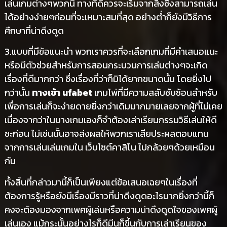
เล่นเกมต่างๆพวกนี้ ทางที่ดีควรจะเริ่มจากสิ่งซึ่งสามารถเล่น
ได้อย่างง่ายๆก่อนที่จะเหมาะสมที่สุด อย่างต่ำก็ยังมีวิธีการ
ศึกษาที่น่าดึงดูด
3.แบบที่มีข้อแนะนำ พวกเราควรที่จะเลือกเกมที่มีคำเสนอแนะ
หรือมีตัวช่วยสำหรับการสอนกระบวนการเล่นต่างๆจะเกิด
เรื่องที่ดีมากกว่า ซึ่งเรื่องที่ว่าก็มิได้ยากขนาดนั้น โดยยิ่งไป
กว่านั้น
ทางเข้า ufabet
เกมไพ่ที่มีความสลับซับซ้อนสำหรับ
เพื่อการเล่นก็จะง่ายดายยิ่งกว่าเดิมมากมายเลยจากผู้ที่ไม่เคย
เนื่องจากว่าในบางเกมเองก็จำต้องเล่าเรียนกรรมวิธีเล่นให้ดี
ซะก่อน ไม่เช่นนั้นอาจส่งผลให้พวกเราเสียประผลตอบแทน
จากการเล่นเล่นเกมใน เว็บไซต์คาสิโน ไปกล้วยๆด้วยเหมือน
กัน
ทั้งสิ้นที่กล่าวมานี้ก็เป็นเพียงแต่ข้อเสนอเฉยๆในเรื่องที่
ต้องการรู้หรือยังมีเรื่องมีราวที่น่าดึงดูดอะไรมากยิ่งกว่านี้ก็
คงจะต้องมองจากเพศผู้เล่นหรือความน่าดึงดูดใจของเพศผู้
เล่นเอง แม้กระนั้นอย่างไรก็ดีมีนก็ขึ้นกับการเล่าเรียนของ