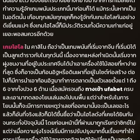
นั่นเอง แต่ว่าปัจจัยอะไรบางอย่างก็อาจมาจากการที่ไม่เคยได้
ทำความรู้จักเกมพนันประเภทนี้มาก่อนก็ได้ แม้กระนั้นหากเป็น
ในอดีตนั้น เกือบทุกสมัยทุกยุคก็คงรู้จักกับเกมไฮโลกันอย่าง
ดีเยี่ยมแน่ๆ ซึ่งเกมไฮโลนี้ก็มีประวัติรวมทั้งมีความเก่าแก่อยู่
เยอะพอสมควรอีกด้วย
เกมไฮโล
ใน คาสิโน ถือว่าเป็นเกมพนันที่เริ่มจากจีน ที่เริ่มมิได้
เป็นลูกเต๋าราวกับในทุกวันนี้ เนื่องจากแหล่งกำเนิดนั้นเริ่มจาก
ฝูงชนงานที่อยู่ในประเทศจีนได้นำเอาเครื่องใช้ไม้สอยที่หาง่าย
ที่สุด ซึ่งก็อาจเป็นก้อนอิฐหรือดินเผาที่อยู่ในไซต์ก่อสร้าง ต่อ
ไปก็มีการนำเอาก้อนอิฐมาทำการตลาดเป็นตัวเลขตั้งแต่ 1 ถึง
6 จากทั้งปวง 6 ด้าน เมื่อสมัครจนถึง
ทางเข้า ufabet
ครบ
และเอามาทดลองโยนเล่นลงไปบนพื้น แต่ว่าสำหรับในการ
โยนนั้นก็จะมีการทายเหตุว่าเลขที่ออกมานั้นจะเป็นเลขอะไร
แล้วก็อันที่จริงแล้วก็มิได้ขึ้นชื่อว่าเป็นไฮโลดังที่เคยได้ยินกัน
จนกระทั่งปัจจุบันนี้ โดยก่อนหน้านี้ที่ผ่านมาถูกเรียกว่าซิกข์โป
แต่ว่าเมื่อความรุ่งโรจน์เริ่มมีการปรับปรุงมากขึ้นเรื่อยๆทำให้
การเปลี่ยนเครื่องใช้ไม้สอยจากอิฐปกติให้เปลี่ยนเป็นลูกเต๋า