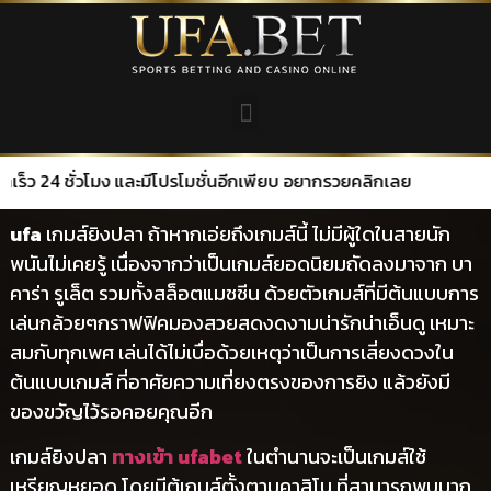
่วโมง และมีโปรโมชั่นอีกเพียบ อยากรวยคลิกเลย
ufa
เกมส์ยิงปลา ถ้าหากเอ่ยถึงเกมส์นี้ ไม่มีผู้ใดในสายนัก
พนันไม่เคยรู้ เนื่องจากว่าเป็นเกมส์ยอดนิยมถัดลงมาจาก บา
คาร่า รูเล็ต รวมทั้งสล็อตแมชชีน ด้วยตัวเกมส์ที่มีต้นแบบการ
เล่นกล้วยๆกราฟฟิคมองสวยสดงดงามน่ารักน่าเอ็นดู เหมาะ
สมกับทุกเพศ เล่นได้ไม่เบื่อด้วยเหตุว่าเป็นการเสี่ยงดวงใน
ต้นแบบเกมส์ ที่อาศัยความเที่ยงตรงของการยิง แล้วยังมี
ของขวัญไว้รอคอยคุณอีก
เกมส์ยิงปลา
ทางเข้า ufabet
ในตำนานจะเป็นเกมส์ใช้
เหรียญหยอด โดยมีตู้เกมส์ตั้งตามคาสิโน ที่สามารถพบมาก