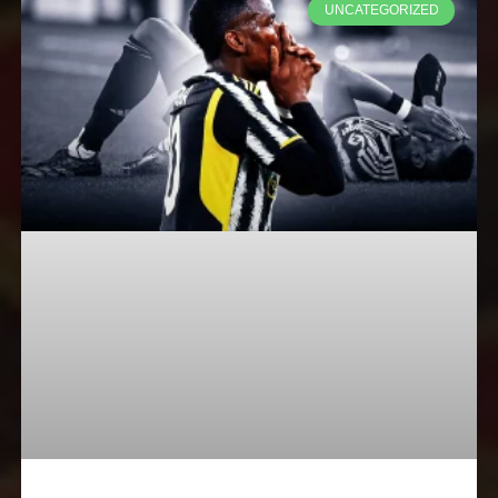
UNCATEGORIZED