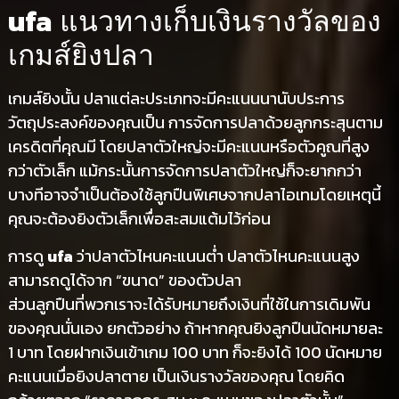
ufa
แนวทางเก็บเงินรางวัลของ
เกมส์ยิงปลา
เกมส์ยิงนั้น ปลาแต่ละประเภทจะมีคะแนนนานับประการ
วัตถุประสงค์ของคุณเป็น การจัดการปลาด้วยลูกกระสุนตาม
เครดิตที่คุณมี โดยปลาตัวใหญ่จะมีคะแนนหรือตัวคูณที่สูง
กว่าตัวเล็ก แม้กระนั้นการจัดการปลาตัวใหญ่ก็จะยากกว่า
บางทีอาจจำเป็นต้องใช้ลูกปืนพิเศษจากปลาไอเทมโดยเหตุนี้
คุณจะต้องยิงตัวเล็กเพื่อสะสมแต้มไว้ก่อน
การดู
ufa
ว่าปลาตัวไหนคะแนนต่ำ ปลาตัวไหนคะแนนสูง
สามารถดูได้จาก “ขนาด” ของตัวปลา
ส่วนลูกปืนที่พวกเราจะได้รับหมายถึงเงินที่ใช้ในการเดิมพัน
ของคุณนั่นเอง ยกตัวอย่าง ถ้าหากคุณยิงลูกปืนนัดหมายละ
1 บาท โดยฝากเงินเข้าเกม 100 บาท ก็จะยิงได้ 100 นัดหมาย
คะแนนเมื่อยิงปลาตาย เป็นเงินรางวัลของคุณ โดยคิด