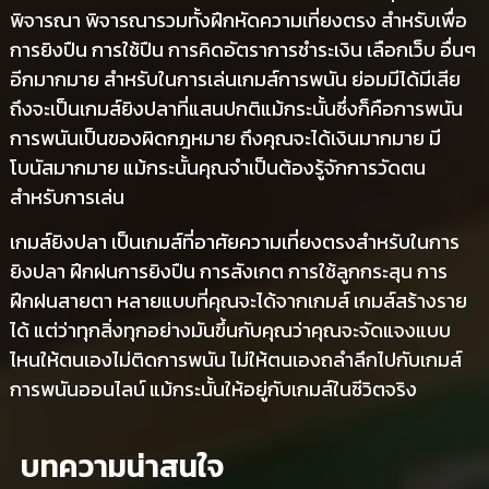
พิจารณา พิจารณารวมทั้งฝึกหัดความเที่ยงตรง สำหรับเพื่อ
การยิงปืน การใช้ปืน การคิดอัตราการชำระเงิน เลือกเว็บ อื่นๆ
อีกมากมาย สำหรับในการเล่นเกมส์การพนัน ย่อมมีได้มีเสีย
ถึงจะเป็นเกมส์ยิงปลาที่แสนปกติแม้กระนั้นซึ่งก็คือการพนัน
การพนันเป็นของผิดกฎหมาย ถึงคุณจะได้เงินมากมาย มี
โบนัสมากมาย แม้กระนั้นคุณจำเป็นต้องรู้จักการวัดตน
สำหรับการเล่น
เกมส์ยิงปลา เป็นเกมส์ที่อาศัยความเที่ยงตรงสำหรับในการ
ยิงปลา ฝึกฝนการยิงปืน การสังเกต การใช้ลูกกระสุน การ
ฝึกฝนสายตา หลายแบบที่คุณจะได้จากเกมส์ เกมส์สร้างราย
ได้ แต่ว่าทุกสิ่งทุกอย่างมันขึ้นกับคุณว่าคุณจะจัดแจงแบบ
ไหนให้ตนเองไม่ติดการพนัน ไม่ให้ตนเองถลำลึกไปกับเกมส์
การพนันออนไลน์ แม้กระนั้นให้อยู่กับเกมส์ในชีวิตจริง
บทความน่าสนใจ