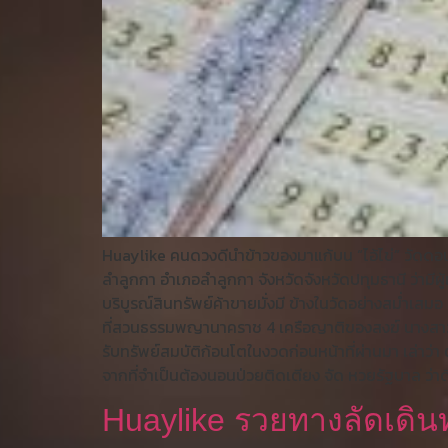
Huaylike คนดวงดีนำข้าวของมาแก้บน “ไอ้ไข่” วัดดอน
ลำลูกกา อำเภอลำลูกกา จังหวัดจังหวัดปทุมธานี ว่ามีผู
บริบูรณ์สินทรัพย์ค้าขายมั่งมี ข้างในวัดอย่างสม่ำเสมอ
ที่สวนธรรมพญานาคราช 4 เครือญาติของสงฆ์ นางสาวสุร
รับทรัพย์สมบัติก้อนโตในงวดก่อนหน้าที่ผ่านมา เล่าว่
จากที่จำเป็นต้องนอนป่วยติดเตียง จัด หวยรัฐบาล ว่า
Huaylike รวยทางลัดเด