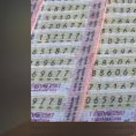
Huaylike สาวไทยควงผัวคนต่างประเทศมาลงยันต์กับ “หลว
แถลงการณ์ว่า ที่วัดสว่างอารมณ์ แคแถว ตำบลขุนแก้ว 