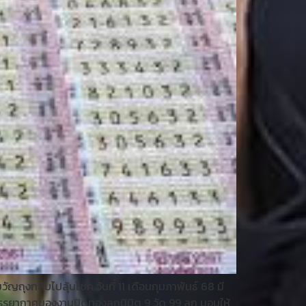
ถุงกลับไปลุ้นโชค วันที่ 11 เดือนกุมภาพันธ์ 68 มี
บรรยากาศของงานปิดทองลูกนิมิต 9 วัด 99 ลูก มอบให้