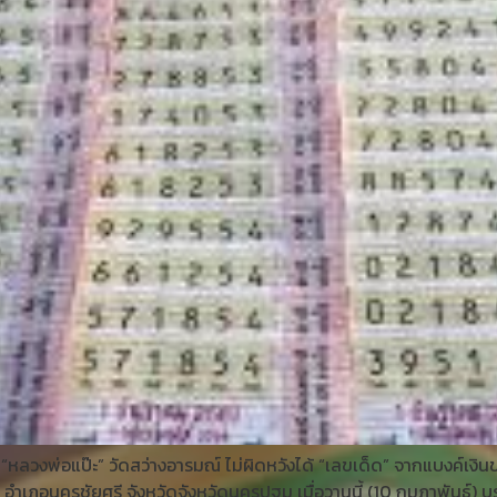
งพ่อแป๊ะ” วัดสว่างอารมณ์ ไม่ผิดหวังได้ “เลขเด็ด” จากแบงค์เงินขวัญ
อำเภอนครชัยศรี จังหวัดจังหวัดนครปฐม เมื่อวานนี้ (10 กุมภาพันธ์) 