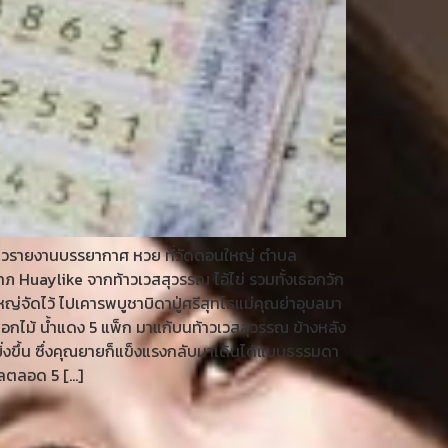
กข่าวรายงานบรรยากาศ หวย ที่วัดดอนใหญ่ ตำบล
ลาภ Huaylike จากท้าวเวสสุวรรณ ไอ้ไข่ รวมทั้งเธอกวัก
ใหญ่จัดไว้ ไปเคารพบูชาบิดาปู่ศรีสุทโธแม่คุณย่าอุบลมา
อกไม้ น้ำแดง 5 แพ็ก มาแก้บนท้าวเวสสุวรรณ ข้างหลัง
ยิ่งขึ้น ซึ่งคุณยายก็แข็งแรงกลับมาเดินได้แบบธรรมดา
ัลตลอด 5 […]
ก