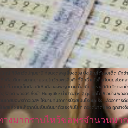
ใหญ่ ที่จังหวัดปทุมธานี ก่อนจุดพลุเสี่ยงดวง บังเอิญได้เลขเด็ด นั
้เชื่อถือเดินทางมากมายราบไหว้ขอพรสิ่งศักดิ์สิทธิ์ แล้วก็แก้บนขอโชค
 แล้วก็สายมูเล็กน้อยที่เชื่อถือองค์พญานาค ก็จะขึ้นรถรางที่ดินวัดดอน
ัสวดี พวงศรี ซึ่งนำ Huaylike นำข้าวสาร 2 ถุง ผลไม้ 5 อย่าง พวงด
า ตนเคยขอพรท้าวเวสฯ ให้ยายที่มีอาการป่วยเป็นโรคมะเร็ง แล้วอาการดี
ดีเลิศแล้ว และก็จากนั้นเป็นต้นมาตัวเองก็มีโชค ดวงดีมาตลอด ถูกรางว
ินทางมากราบไหว้ขอพรจำนวนมา