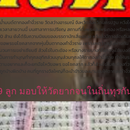
งน้ำมนต์ตาทองคำงิ้วราย วัดสว่างอารมณ์ จังหวัดจังหวัดนครปฐม หวัง
เวลาสายวานนี้ บนศาลาการเปรียญ สถานที่ตั้งพระเงินพระทอง หรือหลวง
ฟ 30 ล้าน ยังได้รับความนิยมของบรรดานักเสี่ยงดวง หวังมั่งมีทางลัด
พรขอโชคลาภจากหุ่นปั้นตาทองคำงิ้วราย เพราะเหตุว่าอยู่ไม่ห่างกัน ตั้ง
ระบวนการเขย่าเซียมซี ล้วงไข่ในตะข้อง หรือบางรายบางทีก็อาจจะใช้แบ
กับเป็นการทำบุญทำกุศลอุทิศส่วนบุญส่วนกุศลให้ตาทองคำงิ้วราย ทำให้
ตามอยากและก็จะยกมือไหว้ขอพร ขอโชคลาภ แล้วก็ล้วงไข่ในตะข้องที่วางอย
ูกบ้างผิดบ้าง คนที่ถูกรางวัลใหญ่ก็จะนำข้าวของมามอบให้ตาทองคำงิ้วรา
99 ลูก มอบให้วัดยากจนในถิ่นทุรกั