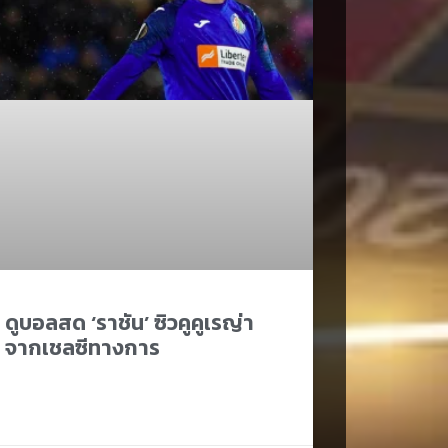
ดูบอลสด ‘ราชัน’ ซิวคูคูเรญ่า
จากเชลซีทางการ