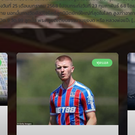
หว่างวันที่ 25 เดือนมกราคม 2568 ไปจนกระทั่งวันที่ 23 กุมภาพันธ์ 68 
ดสาย นอกนั้นทางวัดยังมีไฮไลต์ลูกนิมิตยักษ์ใหญ่ที่สุดในโลก สูงเท่าอาคา
มิต 9 วัด 99 ลูกนั้น พระครูยติเตียนธรรมานุยุยงต หรือ หลวงพ่อแป๊ะ [
ฟุตบอล