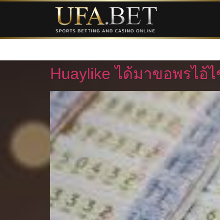
เว็บบาคาร่าออนไลน์
Huaylike ได้มาขอพรไอ้ไ