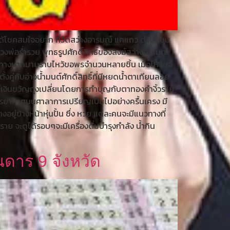
ได้โชคสมใจอยาก ที่วัดสว่างอารมณ์ แคแถว ตำบลขุน
พ่อร่ำรวย พุทธรูปศักดิ์สิทธิ์ของสงฆ์สว่างอารมณ์
เดินทางมากมายราบไหว้ขอพรจำนวนหลายชิ้น เมื่อไหว้ขอ
คู่กับอ่างน้ำมนต์ศักดิ์สิทธิ์ที่มีหยดน้ำตาเทียนลอย
งค์เงินขวัญถุงเปลี่ยนโดยการทำบุญกับตาทองคำงิ้วราย
บรรยากาศบนศาลาการเปรียญเป็นไปอย่างครื้นเครง มี
ู่ข้างหน้าหุ่นปั้น ซึ่ง หวย แต่ละคนจะมีแนวทางที่
ย จะดูได้รอบๆจะมีเครื่องดื่มบำรุงกำลัง น้ำกิน
นดาร 9 จังหวัด