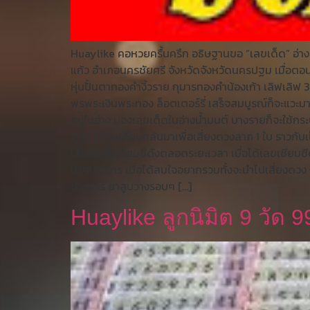
Huaylike คอหวยครื้นครึก อธิษฐานขอ “เลขเด็ด” อ่า
แก้ว อำเภอนครชัยศรี จังหวัดจังหวัดนครปฐม เมื่อตอน
หุ่นปั้นตาทองคำงิ้วราย กุมารทองคำน้องเก้า เลิฟเลิ
พรพระเงินพระทอง ล็อตเตอร์รี่ เสร็จสมบูรณ์ก็จะแวะมาขอ
อยู่ในอ่าง มองเลขเด็ดในอ่างน้ำมนต์ บางรายก็จะใช้ก
2 ใบ แล้วเปลี่ยนกลับมาเพื่อเสี่ยงดวงลาภ 1 ใบ ราว
เสียงเขย่าเซียมซีดังตลอดระยะเวลา เมื่อได้เลขเซียมซี
นาๆประการ เมื่อได้สมใจอยากรวมทั้งจะนำไปเสี่ยงดวง ถ
ข้าวสาร ยาสูบวางรอบๆ […]
Huaylike ลูกนิมิต 9 วัด 