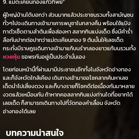
9. แม่ตะเคียนทองแก้วทิพย์”
ผู้ใหญ่บ้านได้บอกว่า ส่วนมากแล้วประชาชนรวมทั้งสามัญชน
ทั่วๆไปจะเดินทางเข้ามาเคารพบูชาในกลางคืน พร้อมใช้แป้ง
ทาตัวเช็ดตามลำต้นเพื่อส่องหา สลากกินแบ่งเด็ด ซึ่งมีคำร่ำ
ลือกันปากต่อปากว่าแม่ตะเคียนทอง 9 ต้นนั้นให้เลขเด็ด
กระทั่งมีราษฎรเดินทางเข้ามาแก้บนรำกลองยาวแก้บนรวมทั้ง
หวยหุ้น
ขอพรกันอยู่เป็นประจำนั่นเอง
โดยก่อนหน้านี้ที่ผ่านมามีประชาชนอีกทั้งในจังหวัดอ่างทอง
และก็จังหวัดใกล้เคียง เดินทางเข้ามาขอโชคลาภค้นหาเลข
เด็ดนำไปเสี่ยงดวง และก็บางรายก็โชคดีต่อเนื่องกันมาหลาย
งวดแล้วเหมือนกัน ถ้าหากคอสลากกินแบ่งท่านใดที่อยากได้
เลขเด็ด ก็สามารถเดินทางไปที่วัดทองคำเลื่อน จังหวัด
อ่างทองได้เลย
บทความน่าสนใจ