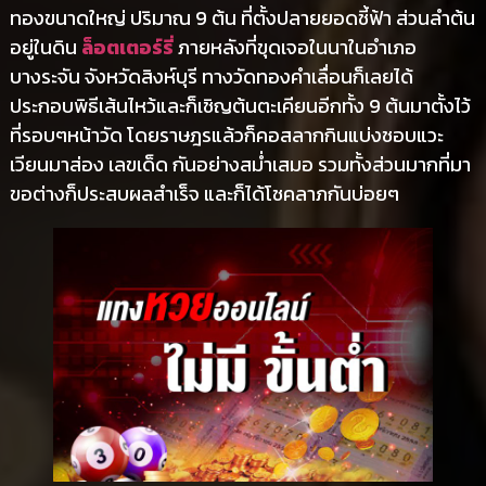
ทองขนาดใหญ่ ปริมาณ 9 ต้น ที่ตั้งปลายยอดชี้ฟ้า ส่วนลำต้น
อยู่ในดิน
ล็อตเตอร์รี่
ภายหลังที่ขุดเจอในนาในอำเภอ
บางระจัน จังหวัดสิงห์บุรี ทางวัดทองคำเลื่อนก็เลยได้
ประกอบพิธีเส้นไหว้และก็เชิญต้นตะเคียนอีกทั้ง 9 ต้นมาตั้งไว้
ที่รอบๆหน้าวัด โดยราษฎรแล้วก็คอสลากกินแบ่งชอบแวะ
เวียนมาส่อง เลขเด็ด กันอย่างสม่ำเสมอ รวมทั้งส่วนมากที่มา
ขอต่างก็ประสบผลสำเร็จ และก็ได้โชคลาภกันบ่อยๆ