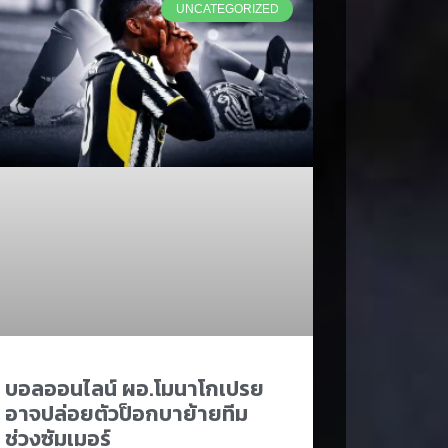
UNCATEGORIZED
บอลออนไลน์ ผอ.โมนาโกเปรย
อาจปล่อยตัวป็อกบาย้ายทีม
ช่วงซัมเมอร์