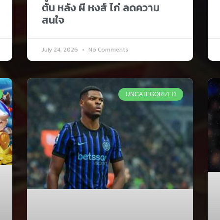
ตัน หลัง ผี หงส์ ไก่ ลดความ
สนใจ
July 24, 2026
No Comments
UNCATEGORIZED