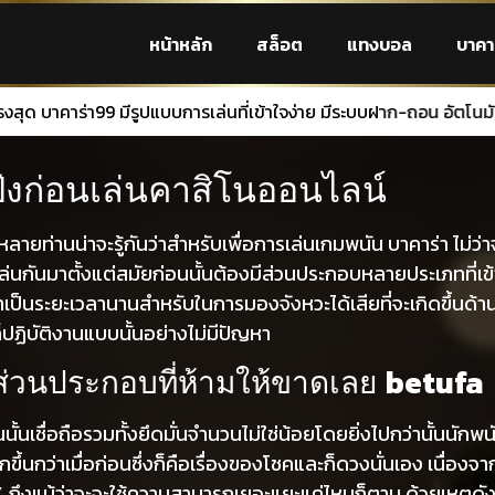
หน้าหลัก
สล็อต
แทงบอล
บาคา
ปแบบการเล่นที่เข้าใจง่าย มีระบบฝาก-ถอน อัตโนมัติรวดเร็ว 24 ชั่วโม
้ปังก่อนเล่นคาสิโนออนไลน์
หลายท่านน่าจะรู้กันว่าสำหรับเพื่อการเล่นเกมพนัน บาคาร่า ไม่
ี่เล่นกันมาตั้งแต่สมัยก่อนนั้นต้องมีส่วนประกอบหลายประเภทที
มาเป็นระยะเวลานานสำหรับในการมองจังหวะได้เสียที่จะเกิดขึ้นด
ก็ปฏิบัติงานแบบนั้นอย่างไม่มีปัญหา
betufa
ป็นส่วนประกอบที่ห้ามให้ขาดเลย
ั้นเชื่อถือรวมทั้งยึดมั่นจำนวนไม่ใช่น้อยโดยยิ่งไปกว่านั้นนักพ
ากขึ้นกว่าเมื่อก่อนซึ่งก็คือเรื่องของโชคและก็ดวงนั่นเอง เนื่อ
100% ถึงแม้ว่าจะจะใช้ความสามารถเยอะแยะแค่ไหนก็ตาม ด้วยเหตุด