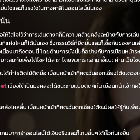
นและมั่นใจและก็แรงใจในทางคาสิโนออนไลน์นั่นเอง
นัน
นขอให้ใส่ใจไว้ว่าการเล่นต่างๆก็มีความคล้ายคลึงละม้ายกับการเล่
่แห่งไหนก็ได้นั่นเอง ซึ่งกรรมวิธีที่ยึดมั่นและก็เชื่อกันของคนเล่
่อเนื่องมาถึงตอนนี้ โดยด้านการนั่งนั้นก็อย่างกับการเบือนหน้าร
าะสมกับเพื่อได้โชคได้ลาภ โดยพวกเราเอามาชี้แนะ ผ่าน เว็บไซต์
ดีจะได้กำไรติดไม้ติดมือ เบือนหน้าเข้าทิศตะวันออกเฉียงใต้จะดวงเ
bet
เฉียงใต้เป็นมงคลจะได้ชนะเกมแบบติดๆกัน เบือนหน้าเข้าทิ
คลังไหลลื่น เบือนหน้าเข้าทิศตะวันตกเฉียงใต้จะมีผลให้รู้ทันเพื่
เกมบาคาร่าออนไลน์ได้เงินจริงและก็เกมอื่นๆได้เร็วทันใจขึ้น