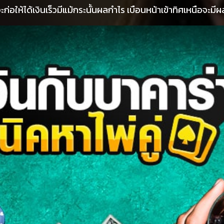
อให้ได้เงินเร็วมีแม้กระนั้นผลกำไร เบือนหน้าเข้าทิศเหนือจะมีผลให