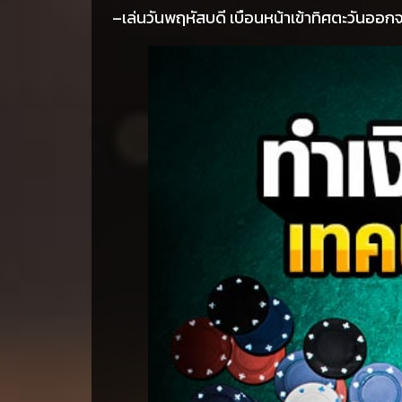
–เล่นวันพฤหัสบดี เบือนหน้าเข้าทิศตะวันออกจะก่