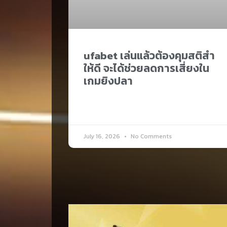
ufabet เล่นแล้วต้องคุมสติสำ
ให้ดี จะได้ช่วยลดการเสี่ยงใน
เกมยิงปลา
July 16, 2026
No Comments