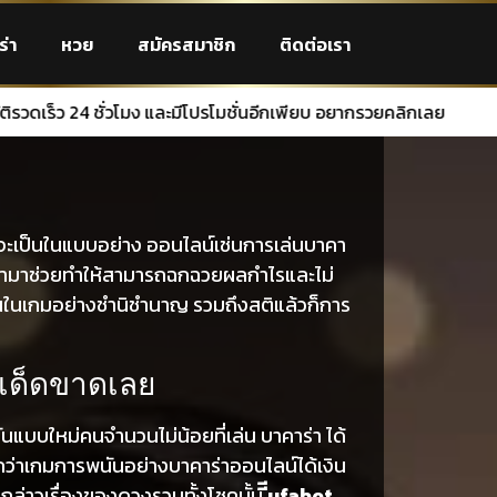
ร่า
หวย
สมัครสมาชิก
ติดต่อเรา
ง และมีโปรโมชั่นอีกเพียบ อยากรวยคลิกเลย
ว่าจะเป็นในแบบอย่าง ออนไลน์เช่นการเล่นบาคา
่เข้ามาช่วยทำให้สามารถฉกฉวยผลกำไรและไม่
้านในเกมอย่างชำนิชำนาญ รวมถึงสติแล้วก็การ
เด็ดขาดเลย
นันแบบใหม่คนจำนวนไม่น้อยที่เล่น บาคาร่า ได้
งจากว่าเกมการพนันอย่างบาคาร่าออนไลน์ได้เงิน
ังกล่าวเรื่องของดวงรวมทั้งโชคนั้น
ีีufabet