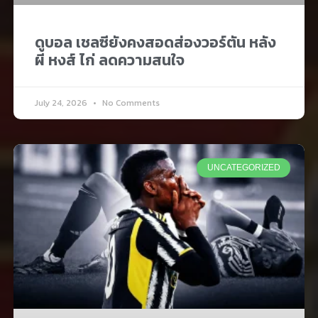
ดูบอล เชลซียังคงสอดส่องวอร์ตัน หลัง
ผี หงส์ ไก่ ลดความสนใจ
July 24, 2026
No Comments
UNCATEGORIZED