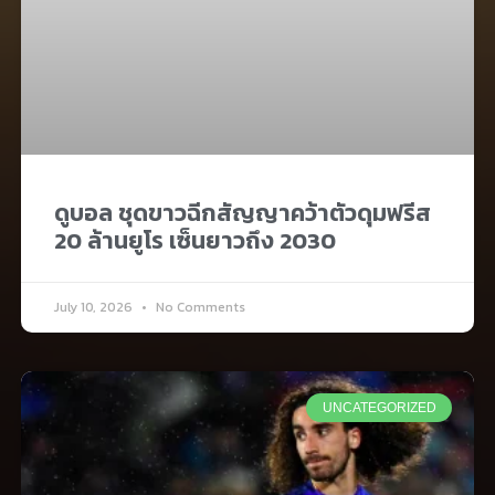
ดูบอล ชุดขาวฉีกสัญญาคว้าตัวดุมฟรีส
20 ล้านยูโร เซ็นยาวถึง 2030
July 10, 2026
No Comments
UNCATEGORIZED