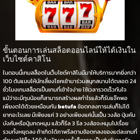
ขั้นตอนการเล่นสล็อตออนไลน์ให้ได้เงินใน
เว็บไซต์คาสิโน
ในตอนนี้เกมสล็อตในเว็บไซต์คาสิโนมีมาให้บริการมากยิ่งกว่า
100 ต้นแบบให้นักเสี่ยงโชคเข้ามาร่วมสนุกสนานได้ตลอด 24
ชั่วโมงเกมสล็อตเป็นเกมที่เข้าใจง่าย ใช้เวลารวดเร็วทันใจ
แม้ว่าจะมีทุนน้อยก็สามารถสร้างผลกำไรแล้วก็รับแจ๊คพอ
เพียงตได้ด้วยเหมือนกัน
betufa
ข้อตกลงการเล่นก็ไม่ได้
ยากอะไรเลย มีเพียงแค่ 3 อย่างเพียงแค่นั้นเป็น วงล้อ ปุ่มคัน
บังคับหรือปุ่มกดหมุน แล้วก็รีล 3 รีล วงล้อจะหมุนไปเรื่อย
รวมทั้งหยุดลง ถ้าเกิดได้ภาพรีลตามข้อตกลงของแต่ละเกมที่