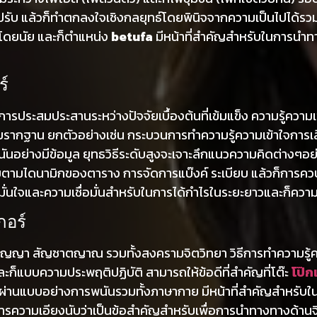
้านคู่ปรับ แล้วก็ทำตกลงใจเชิงกลยุทธ์โดยพินิจจากความเป็นไปได้
งโดยนัย และก็ตำแหน่ง
betufa
มีหน้าที่สำคัญสำหรับในการนำท
ร์
การประสมประสานระหว่างปัจจัยเบื้องต้นที่เข้มแข็ง ความรู้ควา
รากฐาน ยกตัวอย่างเช่น กระบวนการทำความรู้ความเข้าใจการเล
อย่างมีข้อมูล ยุทธวิธีระดับสูงจะเจาะลึกแนวความคิดต่างๆอย
ายตามไดนามิกของตาราง การจัดการแบ๊งค์ ระเบียบ แล้วก็การคว
มมั่นใจและความเชื่อมั่นสำหรับในการได้กำไรในระยะยาวและก็ควา
กอร์
สู้ที่ปัญญา สัญชาตญาณ รวมทั้งสงครามจิตวิทยา วิธีการทำความรู
ะก็แบบความประพฤติปฏิบัติ สามารถให้ข้อดีที่สำคัญที่โต๊ะ
โป๊ก
ณ์ผ่านแบบอย่างการพนันรวมทั้งภาษากาย มีหน้าที่สำคัญสำหรับ
การความเอียงนับว่าเป็นข้อสำคัญสำหรับเพื่อการนำทางทางด้านจ