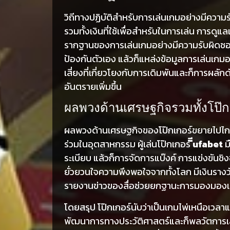
วิถีทางปฏิบัติสำหรับการเล่นเกมอย่างมีควา
รวมทั้งเงินที่ใช้เพื่อสำหรับในการเล่น การด
รากฐานของการเล่นเกมอย่างมีความรับผิดชอบ 
ป้องกันตัวเอง แล้วก็แหล่งข้อมูลการเล่นเกมอย่
เสี่ยงที่เกี่ยวโยงกับการเดิมพันและก็การผลั
อันตรายเพิ่มขึ้น
ผลพวงด้านเศรษฐกิจรวมทั้งโป๊ก
ผลพวงด้านเศรษฐกิจของโป๊กเกอร์ขยายไปไกลกว่
ร่วมในอุตสาหกรรม ผู้เล่นโป๊กเกอร์
ีีufabet
ม
ระเบียบ แล้วก็การจัดการแบ๊งค์ การแข่งขัน
ยั่วยวนใจความพึงพอใจจากทั้งโลก มีเงินรา
รายงานข่าวของสื่อช่วยยกฐานะการมองมองเ
โดยสรุป โป๊กเกอร์นับว่าเป็นเกมไพ่เหนือเวล
พัฒนาการทางประวัติศาสตร์และก็พลวัตการเล่น