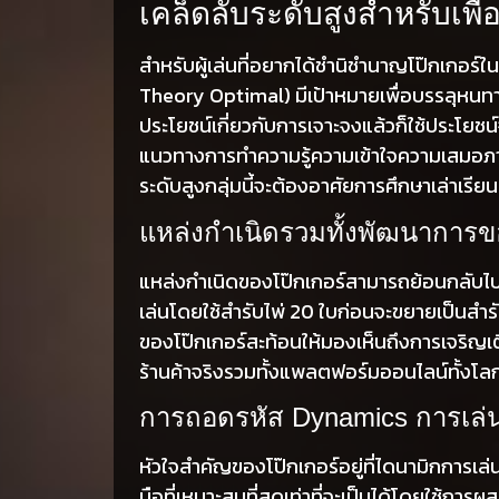
เคล็ดลับระดับสูงสำหรับเพื
สำหรับผู้เล่นที่อยากได้ชำนิชำนาญโป๊กเกอร์ในระ
Theory Optimal) มีเป้าหมายเพื่อบรรลุหนท
ประโยชน์เกี่ยวกับการเจาะจงแล้วก็ใช้ประโยช
แนวทางการทำความรู้ความเข้าใจความเสมอภ
ระดับสูงกลุ่มนี้จะต้องอาศัยการศึกษาเล่าเรีย
แหล่งกำเนิดรวมทั้งพัฒนาการข
แหล่งกำเนิดของโป๊กเกอร์สามารถย้อนกลับไป
เล่นโดยใช้สำรับไพ่ 20 ใบก่อนจะขยายเป็นสำร
ของโป๊กเกอร์สะท้อนให้มองเห็นถึงการเจริญเติ
ร้านค้าจริงรวมทั้งแพลตฟอร์มออนไลน์ทั้งโล
การถอดรหัส Dynamics การเล่น
หัวใจสำคัญของโป๊กเกอร์อยู่ที่ไดนามิกการเล่น
มือที่เหมาะสมที่สุดเท่าที่จะเป็นได้โดยใช้การผ