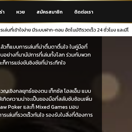
ร่า
หวย
สมัครสมาชิก
ติดต่อเรา
ระบบฝาก-ถอน อัตโนมัติรวดเร็ว 24 ชั่วโมง และมีโปรโมชั่นอีกเพียบ อย
ก็แบบการเล่นที่น่าตื่นตาตื่นใจ ในคู่มือที่
ย่างที่นานัปการที่เล่นทั้งโลก ร่วมกับพวก
ก็การแข่งขันชิงชัยที่น่าระทึกใจ
ครวญเชิงกลยุทธ์ของตน เท็กซัส โฮลเอ็ม แบบ
เกิดความน่าจะเป็นของมือที่สลับซับซ้อนเพิ่ม
, Draw Poker และก็ Mixed Games มอบ
เล่นที่รวดเร็วทันใจ รองรับในสิ่งที่ต้องการ