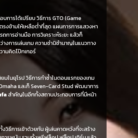
อบการได้เปรียบ วิธีการ GTO (Game
ตรงข้ามให้เหลือต่ำที่สุด แผนการการแสวงหา
ถการอ่านมือ การวิเคราะห์ระยะ แล้วก็
ว่างการเล่นเกม ความชำนิชำนาญในแนวทาง
ความคิดโป๊กเกอร์
นิยมในยุโรป วิธีการทำซ้ำในตอนแรกของเกม
d’em, Omaha และก็ Seven-Card Stud พัฒนาการ
ufa
สำคัญในอีกทั้งสถานประกอบการที่มีหน้า
ิธีการเข้าด้วยกัน ผู้เล่นคาดหวังที่จะสร้าง
รอบการพนัน รวมทั้งพรีฟล็อป ฟล็อป เทิร์น แล้ว