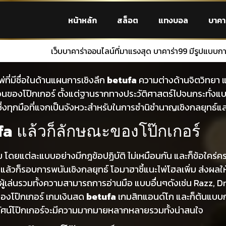
หน้าหลัก
สล็อต
แทงบอล
บาคา
คาร่าออนไลน์ที่มาแรงสุด บาคาร่า99 มีรูปแบบการเล่นที่เข้าใจง่าย มี
มไพ่ที่มีชื่อในด้านแผนการเชิงลึก
betufa
ความต่างด้านจิตวิทยา แล้ว
นของโป๊กเกอร์ ตั้งแต่ฐานรากทางประวัติศาสตร์ไปจนกระทั่งแบบอ
ซึ่งทุกมือที่แจกเป็นจังหวะสำหรับในการชำนิชำนาญเชิงกลยุทธ์และ
fa
แล้วก็ลักษณะของโป๊กเกอร์
 โดยแต่ละแบบอย่างมีกฎข้อปฏิบัติ ไม่เหมือนกัน และก็ข้อใคร่
แล้วก็รอบการพนันเชิงกลยุทธ์ โอมาฮาชี้แนะไพ่โฮลเพิ่ม ส่งผลให้
ผู้เล่นรวมทั้งความสามารถการอ่านมือ แบบอื่นๆดังเช่น Razz
องโป๊กเกอร์ เกมเงินสด
betufa
เกมสิทแอนด์โก และก็ต้นแบบการ
่าภูมิทัศน์โป๊กเกอร์จะมีความมากมายหลากหลายรวมทั้งน่าสนใจ