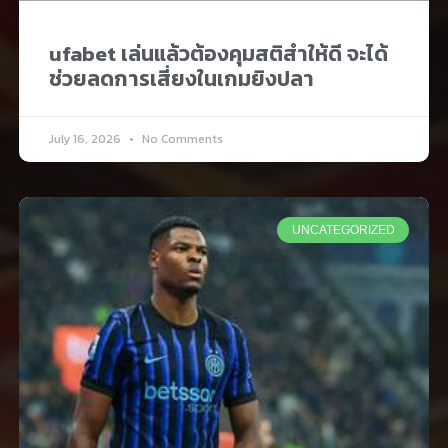
ufabet เล่นแล้วต้องคุมสติสำให้ดี จะได้
ช่วยลดการเสี่ยงในเกมยิงปลา
July 16, 2026
No Comments
UNCATEGORIZED