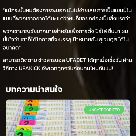
“แม้กระนั้นผมต้องการจะบอก มันไม่ง่ายเลย การเป็นแชมป์ใน
แบบที่พวกเขาอยากได้นะ แต่ว่าผมก็ขอยกย่องเป็นสิ่งแรกว่า
พวกเขาชาญชัยมากมายสำหรับเพื่อการตั้ง ปีร์โล่ ขึ้นมา ผม
มั่นใจว่า เขาก็ได้โอกาสที่จะบรรลุเป้าหมายกับ ยูเวนตุส ได้ใน
อนาคต”
สามารถติดตาม ข่าวสารบอล UFABET ได้ทุกเมื่อเชื่อวัน ผ่าน
วิถีทาง UFAKICK อัพเดททุกๆวันก่อนคนไหนกันแน่!
บทความน่าสนใจ
UNCATEGORIZED