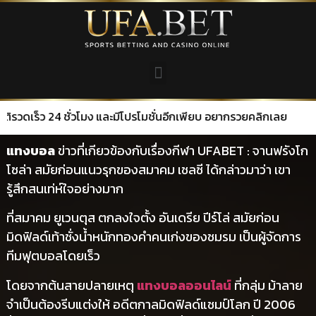
็ว 24 ชั่วโมง และมีโปรโมชั่นอีกเพียบ อยากรวยคลิกเลย
แทงบอล
ข่าวที่เกียวข้องกับเรื่องกีฬา UFABET : จานฟรังโก
โซล่า สมัยก่อนแนวรุกของสมาคม เชลซี ได้กล่าวมาว่า เขา
รู้สึกสนเท่ห์ใจอย่างมาก
ที่สมาคม ยูเวนตุส ตกลงใจตั้ง อันเดรีย ปีร์โล่ สมัยก่อน
มิดฟิลด์เท้าชั่งน้ำหนักทองคำคนเก่งของชมรม เป็นผู้จัดการ
ทีมฟุตบอลโดยเร็ว
โดยจากต้นสายปลายเหตุ
แทงบอลออนไลน์
ที่กลุ่ม ม้าลาย
จำเป็นต้องรีบแต่งให้ อดีตกาลมิดฟิลด์แชมป์โลก ปี 2006