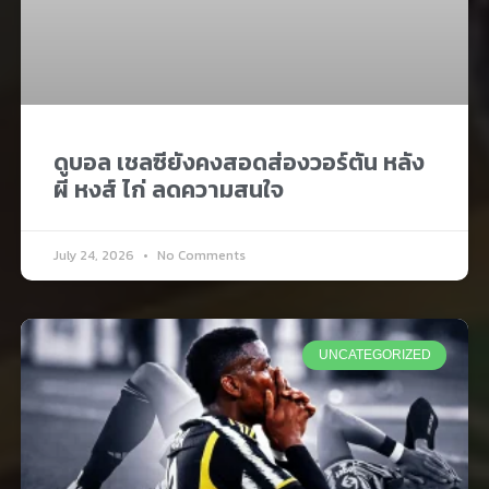
ดูบอล เชลซียังคงสอดส่องวอร์ตัน หลัง
ผี หงส์ ไก่ ลดความสนใจ
July 24, 2026
No Comments
UNCATEGORIZED