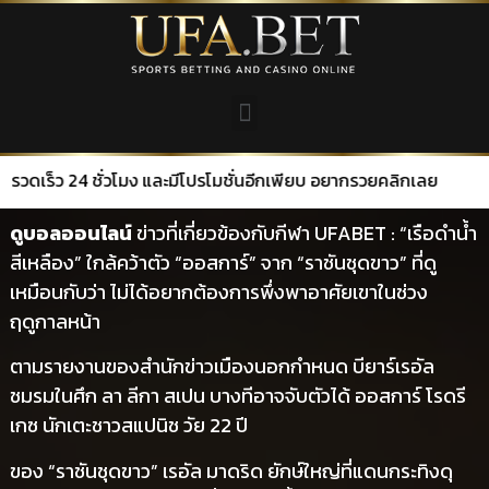
ว 24 ชั่วโมง และมีโปรโมชั่นอีกเพียบ อยากรวยคลิกเลย
ดูบอลออนไลน์
ข่าวที่เกี่ยวข้องกับกีฬา UFABET : “เรือดำน้ำ
สีเหลือง” ใกล้คว้าตัว “ออสการ์” จาก “ราชันชุดขาว” ที่ดู
เหมือนกับว่า ไม่ได้อยากต้องการพึ่งพาอาศัยเขาในช่วง
ฤดูกาลหน้า
ตามรายงานของสำนักข่าวเมืองนอกกำหนด บียาร์เรอัล
ชมรมในศึก ลา ลีกา สเปน บางทีอาจจับตัวได้ ออสการ์ โรดรี
เกซ นักเตะชาวสแปนิช วัย 22 ปี
ของ “ราชันชุดขาว” เรอัล มาดริด ยักษ์ใหญ่ที่แดนกระทิงดุ