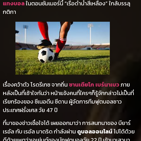
แทงบอล
ในตอนซัมเมอร์นี้ “เรือดำน้ำสีเหลือง” ใกล้บรรลุ
กติกา
เรื่องคว้าตัว โรดรีเกซ จากถิ่น
ซานเตียโก เบร์นาเบว
ภาย
หลังเป็นที่เช้าใจกันว่า หน้าแข้งคนที่ใครๆก็รู้จักกล่าวไม่เป็นที่
เรียกร้องของ ซีเนอดีน ซีดาน ผู้จัดการทีมฟุตบอลชาว
ประเทศฝรั่งเศส วัย 47 ปี
ที่มาของข่าวเชื่อใจได้ เผยออกมาว่า การสนทนาของ บียาร์
เรอัล กับ เรอัล มาดริด กำลังผ่าน
ดูบอลออนไลน์
ไปได้ด้วย
ดีด้วยเหตุว่าเอเย่นต์ของนักฟุตบอลวัย 22 ปี เข้ามาเสวนา