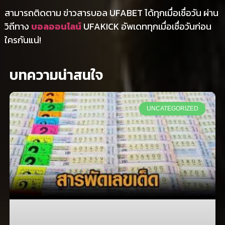
สามารถติดตาม ข่าวสารบอล UFABET ได้ทุกเมื่อเชื่อวัน ผ่าน
วิถีทาง
บอลออนไลน์
UFAKICK อัพเดททุกเมื่อเชื่อวันก่อน
ใครกันแน่!
บทความน่าสนใจ
UNCATEGORIZED