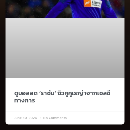
ดูบอลสด ‘ราชัน’ ซิวคูคูเรญ่าจากเชลซี
ทางการ
June 30, 2026
No Comments