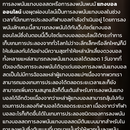
การลงพนันแทงบอลสดหรือการลงพนันพนนั
แทงบอล
ออนไลน์
บอผุดผ่องนไลน์เป็นการลงพนันแทงบอลในช่วง
เวลาที่มีเกมการประลองกีฬาบอลกำลังดำเนินอยู่ โดยการลง
พนันลักษณะนี้สามารถลงพนันได้กับเว็บไซต์แทงบอล
ออนไลน์ซึ่งในตอนนี้เว็บไซต์แทงบอลออนไลน์ได้กระทำการ
เก็บเกมการประลองจากทั่วโลกไม่ว่าจะลีกเล็กหรือลีกใหญ่ก็มี
ให้เล่นลงกันได้อย่างมีความสุขทำให้เหล่านักเสี่ยงดวงบอล
ทั้งหลายแหล่สามารถลงพนันแทงบอลได้ตลอด 1 วันจากที่
ตัวเองต้องการจะลงพนันได้จุดเด่นของการลงพนันแทงบอล
สดเป็นไม่มีการฉ้อฉลเหล่าผู้แทงบอลแน่ๆเนื่องจากพวกเรา
สามารถมองเกมการประลองได้ตลอดระยะเวลาและก็ยัง
สามารถเพิ่มความสนุกแล้วก็ตื่นเต้นสำหรับการลงพนันแทง
บอลได้อีกด้วยเนื่องจากว่าเหล่าผู้แทงบอลสามารถลุ้นไปกับ
เดมการประลองกีฬาบอลได้ตลอดระยะเวลา เนื่องจากว่ากีฬา
บอลอะไรก็เกิดขึ้นได้ในเกมการประลองชนิดของการลงพนัน
แทงบอลสดการลงพนันแทงบอลสดมีต้นแบบมากสำหรับใน
การลงพนันซึ่งต้นแบบที่มากมายนั้นทำให้พวกนั้นลงพนัน