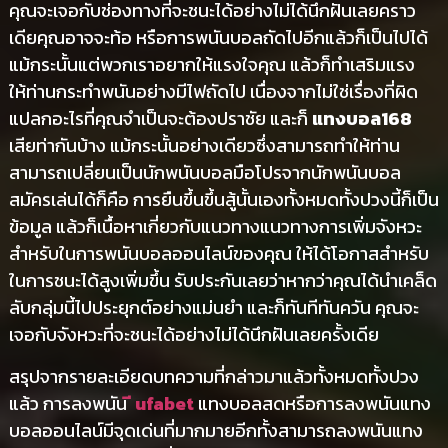
คุณจะเจอกับช่องทางที่จะชนะได้อย่างไม่ได้นึกฝันเลยคราว
เดียคุณอาจจะท้อ หรือการพนันบอลถัดไปอีกแล้วก็เป็นไปได้
แม้กระนั้นแต่พวกเราอยากให้แรงใจคุณ แล้วก็ทำเสริมแรง
ให้ท่านกระทำพนันอย่างมีไฟถัดไป เนื่องจากไม่ใช่เรื่องที่ผิด
แปลกอะไรที่คุณจำเป็นจะต้องปราชัย และก็
แทงบอล168
เสียท่ากันบ้าง แม้กระนั้นอย่างเดียวซึ่งสามารถทำให้ท่าน
สามารถเปลี่ยนเป็นนักพนันบอลมือโปรจากนักพนันบอล
สมัครเล่นได้ก็คือ การยืนขึ้นขึ้นสู้นั้นเองทั้งหมดทั้งปวงนี้ก็เป็น
ข้อมูล แล้วก็เนื้อหาเกี่ยวกับแนวทางแนวทางการเพิ่มจังหวะ
สำหรับในการพนันบอลออนไลน์ของคุณ ให้ได้โอกาสสำหรับ
ในการชนะได้สูงเพิ่มขึ้น รับประกันเลยว่าหากว่าคุณได้นำเคล็ด
ลับกลุ่มนี้ไปประยุกต์อย่างแม่นยำ และก็ทันทีทันควัน คุณจะ
เจอกับจังหวะที่จะชนะได้อย่างไม่ได้นึกฝันเลยครั้งเดีย
สรุปจากรายละเอียดบทความที่กล่าวมาแล้วทั้งหมดทั้งปวง
แล้ว การลงพนัน
ี ufabet
แทงบอลสดหรือการลงพนันแทง
บอลออนไลน์มีจุดเด่นที่มากมายอีกทั้งสามารถลงพนันแทง