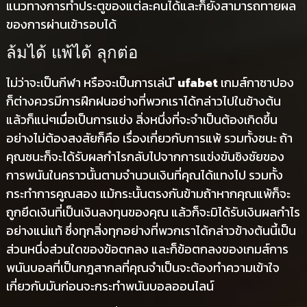
แนวทางการทำประตูของแต่ละคนได้และก็ยังสามารถทายผล
ของการผ่านเข้ารอบได้
ล้มได้ แพ้ได้ ลุกต่อ
ไม่ว่าจะเป็นกีฬา หรือจะเป็นการเล่น
ี ufabet
เกมส์กาชาปอง
ก็ต่างควรมีการฝึกฝนอย่างที่พวกเราได้กล่าวไปในข้างต้น
แล้วก็แน่ๆเมื่อเป็นการแข่ง สิ่งหนึ่งที่จะจำเป็นต้องเกิดขึ้น
อย่างไม่ต้องสงสัยก็คือ เรื่องเกี่ยวกับการแพ้ รวมทั้งชนะ ถ้า
คุณชนะก็จะได้รับผลกำไรกลับไปจากการแข่งขันชิงชัยของ
การพนันในคราวนั้นตามจำนวนเงินที่คุณได้แทงไป รวมทั้ง
กระทำการคูณสอง แม้กระนั้นตรงกันข้ามถ้าหากคุณแพ้ก็จะ
ถูกยึดเงินที่เป็นเงินลงทุนของคุณ แล้วก็จะมิได้รับเงินผลกำไร
อย่างแน่แท้ ซึ่งทุกสิ่งทุกอย่างที่พวกเราได้กล่าวข้างต้นนี้เป็น
ส่วนหนึ่งส่วนใดของข้อตกลง และก็ข้อตกลงของเกมส์การ
พนันบอลที่เป็นกฎสากลที่คุณจำเป็นจะต้องทำความเข้าใจ
เกี่ยวกับมันก่อนจะกระทำพนันบอลออนไลน์