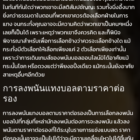
ในทันทีทันใดว่าพวกเขาจะมีสติสัมปชัญญะ รวมทั้งนิ่งอึ้งมาก
ยิ่งกว่าธรรมดาในตอนที่พวกเขาควรต้องเลือกฝ่ายในการ
แทง จนกระทั่งคุณอาจจะมีความคิดว่าพวกเขาเป็นคนๆหนึ่ง
เลยก็เป็นได้ เพราะเหตุว่าพวกเขาจึงควรคิด และก็พินิจ
พิจารณาสำหรับเพื่อการเลือกข้างว่าควรจะเลือกข้างใด แม้
กระทั่งมีตัวเลือกให้เลือกเพียงแค่ 2 ตัวเลือกเพียงเท่านั้น
เพราะว่าการเดินเกมส์ของพนันบอลออนไลน์มิได้อาศัยแม้
กระนั้นโชค หรือดวงแต่ว่าพียงอปิ้งเดียว แม้กระนั้นยังอาศัย
สาเหตุอื่นๆอีกด้วย
การลงพนันแทงบอลตามราคาต่อ
รอง
การลงพนันแทงบอลตามราคาต่อรองเป็นการเลือกลงพนัน
บอลไปที่กลุ่มที่เหล่านักลงพนันต่องการจะลงพนัน แล้วลง
พนันตามราคาต่อรองที่ได้ระบุในรายการแข่งแบบสด ราคา
ต่อรองนั้นอาจจะเป็นไปได้ว่าจะมีความเคลื่อนไหวไปได้ขึ้นกับ