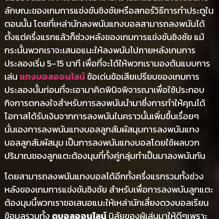
ลักษณะของเกมการแข่งขันชิงชัยหรือสกอร์วิธีการทำประตูใน
ตอนนั้น โดยที่เหล่านักลงพนันแทงบอลสามารถลงพนันได้
ตั้งแต่ครึ่งแรกแล้วก็ช่วงหลังของเกมการแข่งขันชิงชัย แม้
กระนั้นพวกเราจะเสนอแนะให้ลงพนันไปภายหลังเกมการ
ประลองเริ่ม 5-15 นาที เพื่อที่จะได้ให้พวกเรามองต้นแบบการ
เล่น
แทงบอลออนไลน์
ข้อเด่นข้อเสียเปรียบของเกมการ
ประลองนั้นก่อนที่จะเอามาคิดพินิจพิจารณาเพื่อใช้ประกอบ
กิจการตกลงใจสำหรับการลงพนันนำมาซึ่งการทำให้คุณได้
โอกาสได้รับเงินจากการลงพนันในคราวนั้นเพิ่มขึ้นเรื่อยๆ
นั่นเองการลงพนันแทงบอลลูกสัมผัสมุมการลงพนันแทง
บอลลูกสัมผัสมุม เป็นการลงพนันแทงบอลโดยใช้ผลบวก
ปริมาณของลูกแตะต้องมุมที่ทั้งคู่กลุ่มทำเป็นมาลงพนันกัน
โดยสามารถลงพนันแทงบอลได้อีกทั้งครึ่งแรกรวมทั้งช่วง
หลังของเกมการแข่งขันชิงชัย สำหรับเพื่อการลงพนันลูกแตะ
ต้องมุมนี้พวกเราขอเสนอแนะให้เหล่านักเสี่ยงดวงบอลเรียน
ข้อมูลรวมทั้ง
ดูบอลออนไลน์
นิสัยของผู้เล่นมาให้ดีๆเพราะ