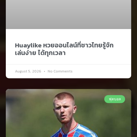
Huaylike หวยออนไลน์ที่ชาวไทยรู้จัก
เล่นง่าย ได้ทุกเวลา
August 5, 2026
No Comments
ฟุตบอล