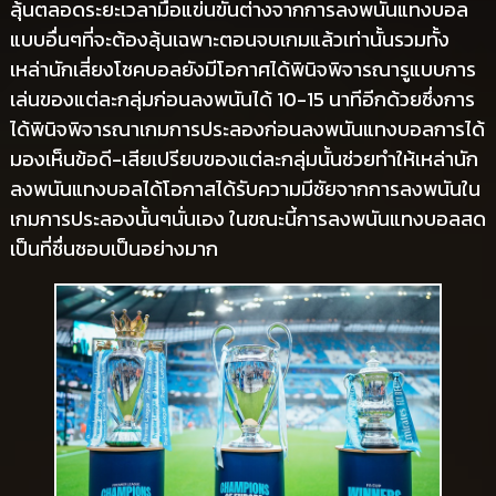
ลุ้นตลอดระยะเวลามือแข่นขันต่างจากการลงพนันแทงบอล
แบบอื่นๆที่จะต้องลุ้นเฉพาะตอนจบเกมแล้วเท่านั้นรวมทั้ง
เหล่านักเสี่ยงโชคบอลยังมีโอกาศได้พินิจพิจารณารูแบบการ
เล่นของแต่ละกลุ่มก่อนลงพนันได้ 10-15 นาทีอีกด้วยซึ่งการ
ได้พินิจพิจารณาเกมการประลองก่อนลงพนันแทงบอลการได้
มองเห็นข้อดี-เสียเปรียบของแต่ละกลุ่มนั้นช่วยทำให้เหล่านัก
ลงพนันแทงบอลได้โอกาสได้รับความมีชัยจากการลงพนันใน
เกมการประลองนั้นๆนั่นเอง ในขณะนี้การลงพนันแทงบอลสด
เป็นที่ชื่นชอบเป็นอย่างมาก