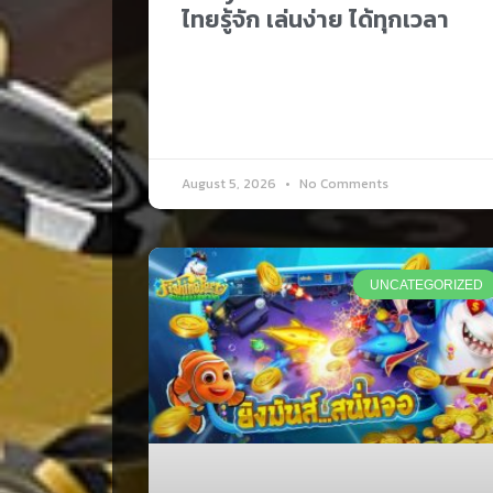
ไทยรู้จัก เล่นง่าย ได้ทุกเวลา
August 5, 2026
No Comments
UNCATEGORIZED