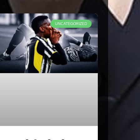
UNCATEGORIZED